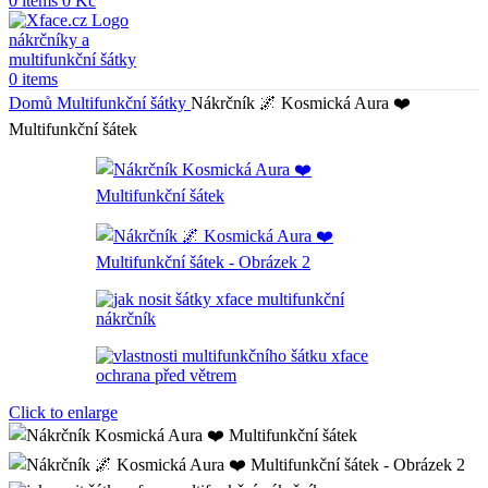
0
items
0
Kč
0
items
Domů
Multifunkční šátky
Nákrčník 🌌 Kosmická Aura ❤️
Multifunkční šátek
Click to enlarge