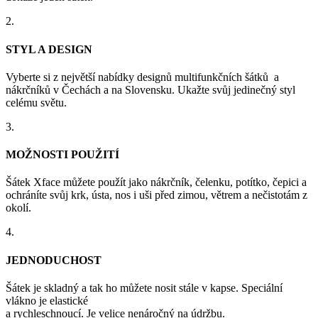
2.
STYL A DESIGN
Vyberte si z největší nabídky designů multifunkčních šátků a
nákrčníků v Čechách a na Slovensku. Ukažte svůj jedinečný styl
celému světu.
3.
MOŽNOSTI POUŽITÍ
Šátek Xface můžete použít jako nákrčník, čelenku, potítko, čepici a
ochráníte svůj krk, ústa, nos i uši před zimou, větrem a nečistotám z
okolí.
4.
JEDNODUCHOST
Šátek je skladný a tak ho můžete nosit stále v kapse. Speciální
vlákno je elastické
a rychleschnoucí. Je velice nenáročný na údržbu.