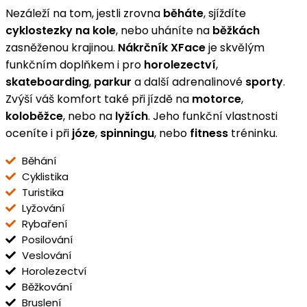
Nezáleží na tom, jestli zrovna
běháte
, sjíždíte
cyklostezky na kole
, nebo uháníte na
běžkách
zasněženou krajinou.
Nákrčník XFace
je skvělým
funkčním doplňkem i pro
horolezectví
,
skateboarding
,
parkur
a další adrenalinové
sporty
.
Zvýší váš komfort také při jízdě na
motorce
,
koloběžce
, nebo na
lyžích
. Jeho funkční vlastnosti
oceníte i při
józe
,
spinningu
, nebo
fitness
tréninku.
Běhání
Cyklistika
Turistika
Lyžování
Rybaření
Posilování
Veslování
Horolezectví
Běžkování
Bruslení