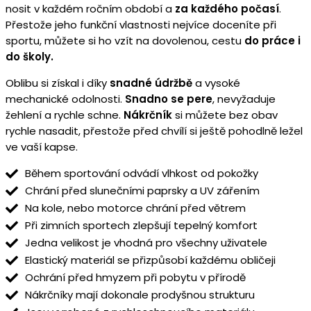
nosit v každém ročním období a
za každého počasí
.
Přestože jeho funkční vlastnosti nejvíce doceníte při
sportu, můžete si ho vzít na dovolenou, cestu
do práce i
do školy.
Oblibu si získal i díky
snadné údržbě
a vysoké
mechanické odolnosti.
Snadno se pere
, nevyžaduje
žehlení a rychle schne.
Nákrčník
si můžete bez obav
rychle nasadit, přestože před chvílí si ještě pohodlně ležel
ve vaší kapse.
Během sportování odvádí vlhkost od pokožky
Chrání před slunečními paprsky a UV zářením
Na kole, nebo motorce chrání před větrem
Při zimních sportech zlepšují tepelný komfort
Jedna velikost je vhodná pro všechny uživatele
Elastický materiál se přizpůsobí každému obličeji
Ochrání před hmyzem při pobytu v přírodě
Nákrčníky mají dokonale prodyšnou strukturu