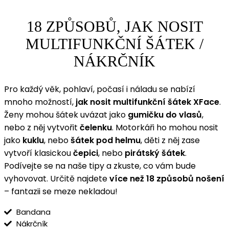
18 ZPŮSOBŮ, JAK NOSIT
MULTIFUNKČNÍ ŠÁTEK /
NÁKRČNÍK
Pro každý věk, pohlaví, počasí i náladu se nabízí
mnoho možností,
jak nosit multifunkční šátek XFace
.
Ženy mohou šátek uvázat jako
gumičku do vlasů
,
nebo z něj vytvořit
čelenku
. Motorkáři ho mohou nosit
jako
kuklu
, nebo
šátek pod helmu
, děti z něj zase
vytvoří klasickou
čepici
, nebo
pirátský šátek
.
Podívejte se na naše tipy a zkuste, co vám bude
vyhovovat. Určitě najdete
více než 18 způsobů nošení
– fantazii se meze nekladou!
Bandana
Nákrčník