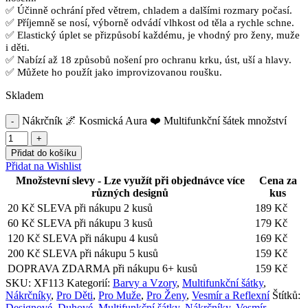
✅ Účinně ochrání před větrem, chladem a dalšími rozmary počasí.
✅ Příjemně se nosí, výborně odvádí vlhkost od těla a rychle schne.
✅ Elastický úplet se přizpůsobí každému, je vhodný pro ženy, muže
i děti.
✅ Nabízí až 18 způsobů nošení pro ochranu krku, úst, uší a hlavy.
✅ Můžete ho použít jako improvizovanou roušku.
Skladem
Nákrčník 🌌 Kosmická Aura ❤️ Multifunkční šátek množství
Přidat do košíku
Přidat na Wishlist
Množstevní slevy - Lze využít při objednávce více
Cena za
různých designů
kus
20 Kč SLEVA při nákupu 2 kusů
189
Kč
60 Kč SLEVA při nákupu 3 kusů
179
Kč
120 Kč SLEVA při nákupu 4 kusů
169
Kč
200 Kč SLEVA při nákupu 5 kusů
159
Kč
DOPRAVA ZDARMA při nákupu 6+ kusů
159
Kč
SKU:
XF113
Kategorií:
Barvy a Vzory
,
Multifunkční šátky
,
Nákrčníky
,
Pro Děti
,
Pro Muže
,
Pro Ženy
,
Vesmír a Reflexní
Štítků:
Designové
,
Duhové
,
Multifunkční šátky
,
Nákrčníky
,
Vesmír
,