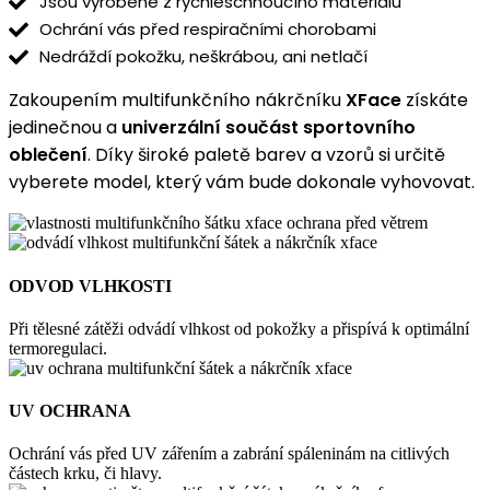
Jsou vyrobené z rychleschnoucího materiálu
Ochrání vás před respiračními chorobami
Nedráždí pokožku, neškrábou, ani netlačí
Zakoupením multifunkčního nákrčníku
XFace
získáte
jedinečnou a
univerzální součást sportovního
oblečení
. Díky široké paletě barev a vzorů si určitě
vyberete model, který vám bude dokonale vyhovovat.
ODVOD VLHKOSTI
Při tělesné zátěži odvádí vlhkost od pokožky a přispívá k optimální
termoregulaci.
UV OCHRANA
Ochrání vás před UV zářením a zabrání spáleninám na citlivých
částech krku, či hlavy.