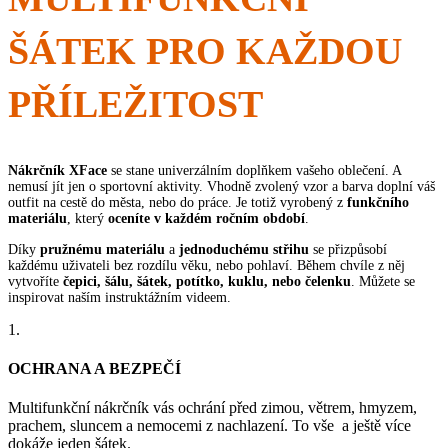
ŠÁTEK PRO KAŽDOU
PŘÍLEŽITOST
Nákrčník XFace
se stane univerzálním doplňkem vašeho oblečení. A
nemusí jít jen o sportovní aktivity. Vhodně zvolený vzor a barva doplní váš
outfit na cestě do města, nebo do práce. Je totiž vyrobený z
funkčního
materiálu
, který
oceníte v každém ročním období
.
Díky
pružnému materiálu
a
jednoduchému střihu
se přizpůsobí
každému uživateli bez rozdílu věku, nebo pohlaví. Během chvíle z něj
vytvoříte
čepici, šálu, šátek, potítko, kuklu, nebo čelenku
. Můžete se
inspirovat naším instruktážním videem.
1.
OCHRANA A BEZPEČÍ
Multifunkční nákrčník vás ochrání před zimou, větrem, hmyzem,
prachem, sluncem a nemocemi z nachlazení. To vše a ještě více
dokáže jeden šátek.