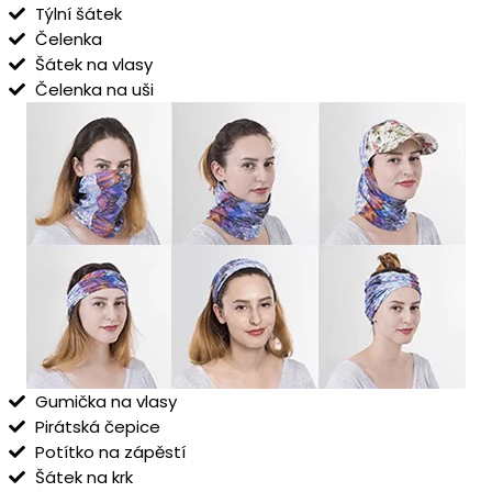
Týlní šátek
Čelenka
Šátek na vlasy
Čelenka na uši
Gumička na vlasy
Pirátská čepice
Potítko na zápěstí
Šátek na krk