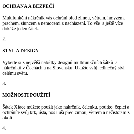
OCHRANA A BEZPEČÍ
Multifunkční nákrčník vás ochrání před zimou, větrem, hmyzem,
prachem, sluncem a nemocemi z nachlazení. To vše a ještě více
dokáže jeden šátek.
2.
STYL A DESIGN
Vyberte si z největší nabídky designů multifunkčních šátků a
nákrčníků v Čechách a na Slovensku. Ukažte svůj jedinečný styl
celému světu.
3.
MOŽNOSTI POUŽITÍ
Šátek Xface můžete použít jako nákrčník, čelenku, potítko, čepici a
ochráníte svůj krk, ústa, nos i uši před zimou, větrem a nečistotám z
okolí.
4.