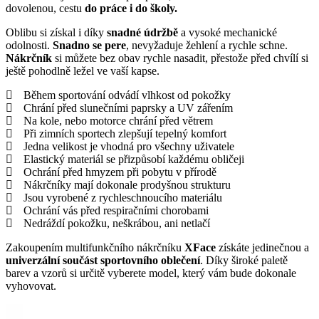
dovolenou, cestu
do práce i do školy.
Oblibu si získal i díky
snadné údržbě
a vysoké mechanické
odolnosti.
Snadno se pere
, nevyžaduje žehlení a rychle schne.
Nákrčník
si můžete bez obav rychle nasadit, přestože před chvílí si
ještě pohodlně ležel ve vaší kapse.
Během sportování odvádí vlhkost od pokožky
Chrání před slunečními paprsky a UV zářením
Na kole, nebo motorce chrání před větrem
Při zimních sportech zlepšují tepelný komfort
Jedna velikost je vhodná pro všechny uživatele
Elastický materiál se přizpůsobí každému obličeji
Ochrání před hmyzem při pobytu v přírodě
Nákrčníky mají dokonale prodyšnou strukturu
Jsou vyrobené z rychleschnoucího materiálu
Ochrání vás před respiračními chorobami
Nedráždí pokožku, neškrábou, ani netlačí
Zakoupením multifunkčního nákrčníku
XFace
získáte jedinečnou a
univerzální součást sportovního oblečení
. Díky široké paletě
barev a vzorů si určitě vyberete model, který vám bude dokonale
vyhovovat.