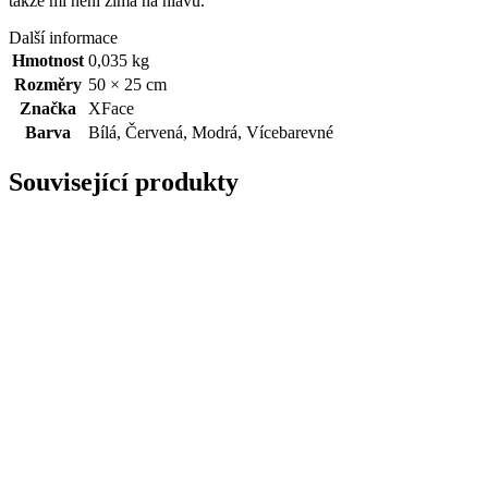
takže mi není zima na hlavu.
Další informace
Hmotnost
0,035 kg
Rozměry
50 × 25 cm
Značka
XFace
Barva
Bílá
,
Červená
,
Modrá
,
Vícebarevné
Související produkty