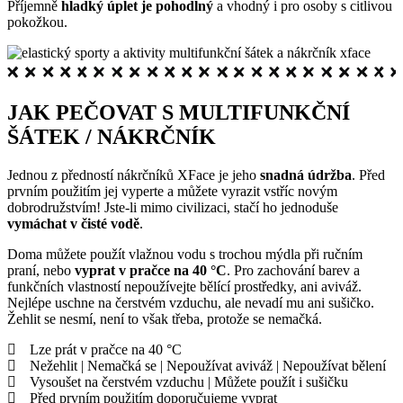
Příjemně
hladký úplet je pohodlný
a vhodný i pro osoby s citlivou
pokožkou.
JAK PEČOVAT S MULTIFUNKČNÍ
ŠÁTEK / NÁKRČNÍK
Jednou z předností nákrčníků XFace je jeho
snadná údržba
. Před
prvním použitím jej vyperte a můžete vyrazit vstříc novým
dobrodružstvím! Jste-li mimo civilizaci, stačí ho jednoduše
vymáchat v čisté vodě
.
Doma můžete použít vlažnou vodu s trochou mýdla při ručním
praní, nebo
vyprat v pračce na 40 °C
. Pro zachování barev a
funkčních vlastností nepoužívejte bělící prostředky, ani aviváž.
Nejlépe uschne na čerstvém vzduchu, ale nevadí mu ani sušičko.
Žehlit se nesmí, není to však třeba, protože se nemačká.
Lze prát v pračce na 40 °C
Nežehlit | Nemačká se | Nepoužívat aviváž | Nepoužívat bělení
Vysoušet na čerstvém vzduchu | Můžete použít i sušičku
Před prvním použitím doporučujeme vyprat