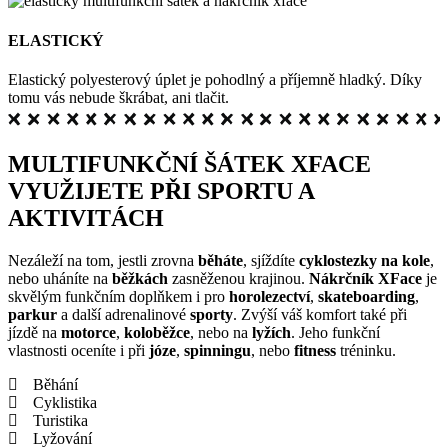
ELASTICKÝ
Elastický polyesterový úplet je pohodlný a příjemně hladký. Díky
tomu vás nebude škrábat, ani tlačit.
MULTIFUNKČNÍ ŠÁTEK XFACE
VYUŽIJETE PŘI SPORTU A
AKTIVITÁCH
Nezáleží na tom, jestli zrovna
běháte
, sjíždíte
cyklostezky na kole
,
nebo uháníte na
běžkách
zasněženou krajinou.
Nákrčník XFace
je
skvělým funkčním doplňkem i pro
horolezectví
,
skateboarding
,
parkur
a další adrenalinové
sporty
. Zvýší váš komfort také při
jízdě na
motorce
,
koloběžce
, nebo na
lyžích
. Jeho funkční
vlastnosti oceníte i při
józe
,
spinningu
, nebo
fitness
tréninku.
Běhání
Cyklistika
Turistika
Lyžování