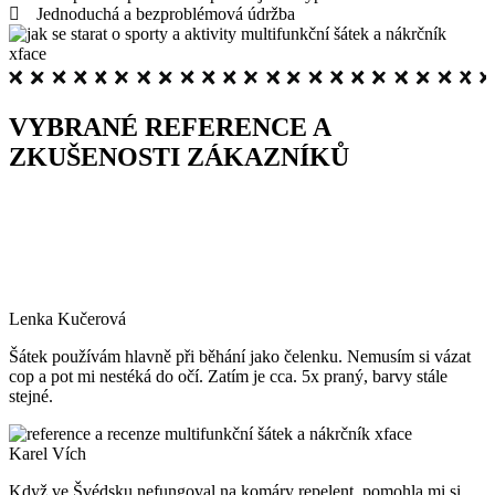
Jednoduchá a bezproblémová údržba
VYBRANÉ REFERENCE A
ZKUŠENOSTI ZÁKAZNÍKŮ
Lenka Kučerová
Šátek používám hlavně při běhání jako čelenku. Nemusím si vázat
cop a pot mi nestéká do očí. Zatím je cca. 5x praný, barvy stále
stejné.
Karel Vích
Když ve Švédsku nefungoval na komáry repelent, pomohla mi si