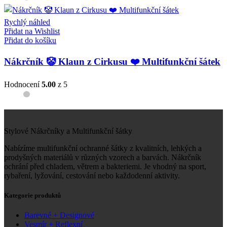
Rychlý náhled
Přidat na Wishlist
Přidat do košíku
Nákrčník 🤡 Klaun z Cirkusu ❤️ Multifunkční šátek
Hodnocení
5.00
z 5
Stylové Nákrčníky a Multifunkční šátky
Nabízíme multifunkční ochranné šátky z kvalitních, lehkých a
prodyšných materiálů v různých vzorech a barvách. Nákrčník
ochrání před chladem, větrem a bakteriemi. Je vhodný na sport,
rybaření, lyžování, cestování nebo každodenní aktivity.
Kategorie produktů
Barevné + Designové
Vesmír + Reflexní