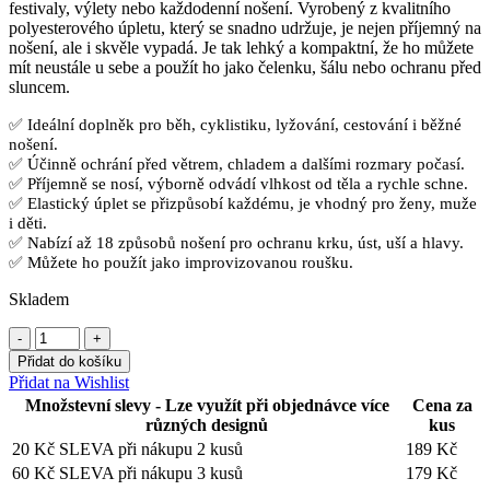
festivaly, výlety nebo každodenní nošení. Vyrobený z kvalitního
polyesterového úpletu, který se snadno udržuje, je nejen příjemný na
nošení, ale i skvěle vypadá. Je tak lehký a kompaktní, že ho můžete
mít neustále u sebe a použít ho jako čelenku, šálu nebo ochranu před
sluncem.
✅ Ideální doplněk pro běh, cyklistiku, lyžování, cestování i běžné
nošení.
✅ Účinně ochrání před větrem, chladem a dalšími rozmary počasí.
✅ Příjemně se nosí, výborně odvádí vlhkost od těla a rychle schne.
✅ Elastický úplet se přizpůsobí každému, je vhodný pro ženy, muže
i děti.
✅ Nabízí až 18 způsobů nošení pro ochranu krku, úst, uší a hlavy.
✅ Můžete ho použít jako improvizovanou roušku.
Skladem
Nákrčník
🛡️
Přidat do košíku
Přidat na Wishlist
Retro
Barvy
Množstevní slevy - Lze využít při objednávce více
Cena za
různých designů
kus
❤️
20 Kč SLEVA při nákupu 2 kusů
189
Kč
Multifunkční
60 Kč SLEVA při nákupu 3 kusů
šátek
179
Kč