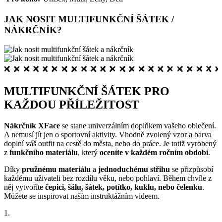
JAK NOSIT MULTIFUNKČNÍ ŠÁTEK /
NÁKRČNÍK?
MULTIFUNKČNÍ ŠÁTEK PRO
KAŽDOU PŘÍLEŽITOST
Nákrčník XFace
se stane univerzálním doplňkem vašeho oblečení.
A nemusí jít jen o sportovní aktivity. Vhodně zvolený vzor a barva
doplní váš outfit na cestě do města, nebo do práce. Je totiž vyrobený
z
funkčního materiálu
, který
oceníte v každém ročním období
.
Díky
pružnému materiálu
a
jednoduchému střihu
se přizpůsobí
každému uživateli bez rozdílu věku, nebo pohlaví. Během chvíle z
něj vytvoříte
čepici, šálu, šátek, potítko, kuklu, nebo čelenku
.
Můžete se inspirovat naším instruktážním videem.
1.