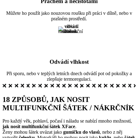
Prachem a nečistotami
Můžete ho použít jako nouzovou roušku při práci v dílně, nebo v
prašném prostředí.
Odvádí vlhkost
Při sporu, nebo v teplých letních dnech odvádí pot od pokožky a
zlepšuje termoregulaci.
18 ZPŮSOBŮ, JAK NOSIT
MULTIFUNKČNÍ ŠÁTEK / NÁKRČNÍK
Pro každý věk, pohlaví, počasí i náladu se nabízí mnoho možností,
jak nosit multifunkční šátek XFace
.
Ženy mohou šátek uvázat jako
gumičku do vlasů
, nebo z něj
vytvořit
čelenku
. Motorkáři ho mohou nosit jako
kuklu
, nebo
šátek