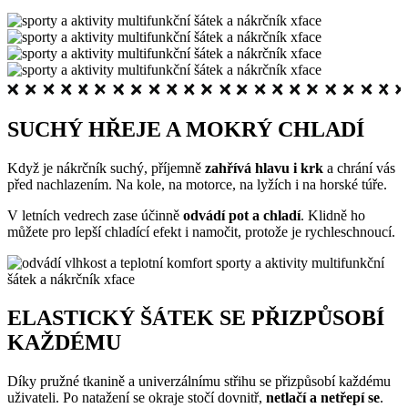
SUCHÝ HŘEJE A MOKRÝ CHLADÍ
Když je nákrčník suchý, příjemně
zahřívá hlavu i krk
a chrání vás
před nachlazením. Na kole, na motorce, na lyžích i na horské túře.
V letních vedrech zase účinně
odvádí pot a chladí
. Klidně ho
můžete pro lepší chladící efekt i namočit, protože je rychleschnoucí.
ELASTICKÝ ŠÁTEK SE PŘIZPŮSOBÍ
KAŽDÉMU
Díky pružné tkanině a univerzálnímu střihu se přizpůsobí každému
uživateli. Po natažení se okraje stočí dovnitř,
netlačí a netřepí se
.