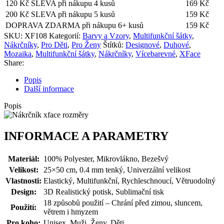
množství
120 Kč SLEVA při nákupu 4 kusů
169
Kč
200 Kč SLEVA při nákupu 5 kusů
159
Kč
DOPRAVA ZDARMA při nákupu 6+ kusů
159
Kč
SKU:
XF108
Kategorií:
Barvy a Vzory
,
Multifunkční šátky
,
Nákrčníky
,
Pro Děti
,
Pro Ženy
Štítků:
Designové
,
Duhové
,
Mozaika
,
Multifunkční šátky
,
Nákrčníky
,
Vícebarevné
,
XFace
Share:
Popis
Další informace
Popis
INFORMACE A PARAMETRY
Materiál:
100% Polyester, Mikrovlákno, Bezešvý
Velikost:
25×50 cm, 0.4 mm tenký, Univerzální velikost
Vlastnosti:
Elastický, Multifunkční, Rychleschnoucí, Větruodolný
Design:
3D Realistický potisk, Sublimační tisk
18 způsobů použití – Chrání před zimou, sluncem,
Použití:
větrem i hmyzem
Pro koho:
Unisex, Muži, Ženy, Děti