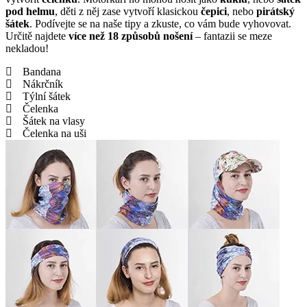
pod helmu
, děti z něj zase vytvoří klasickou
čepici
, nebo
pirátský
šátek
. Podívejte se na naše tipy a zkuste, co vám bude vyhovovat.
Určitě najdete
více než 18 způsobů nošení
– fantazii se meze
nekladou!
Bandana
Nákrčník
Týlní šátek
Čelenka
Šátek na vlasy
Čelenka na uši