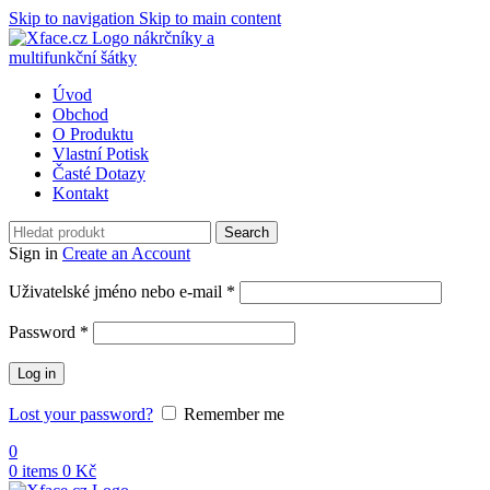
Skip to navigation
Skip to main content
Úvod
Obchod
O Produktu
Vlastní Potisk
Časté Dotazy
Kontakt
Search
Sign in
Create an Account
Povinné
Uživatelské jméno nebo e-mail
*
Povinné
Password
*
Log in
Lost your password?
Remember me
0
0
items
0
Kč