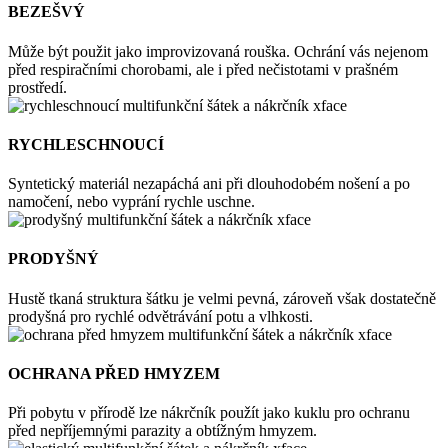
BEZEŠVÝ
Může být použit jako improvizovaná rouška. Ochrání vás nejenom
před respiračními chorobami, ale i před nečistotami v prašném
prostředí.
RYCHLESCHNOUCÍ
Syntetický materiál nezapáchá ani při dlouhodobém nošení a po
namočení, nebo vyprání rychle uschne.
PRODYŠNÝ
Hustě tkaná struktura šátku je velmi pevná, zároveň však dostatečně
prodyšná pro rychlé odvětrávání potu a vlhkosti.
OCHRANA PŘED HMYZEM
Při pobytu v přírodě lze nákrčník použít jako kuklu pro ochranu
před nepříjemnými parazity a obtížným hmyzem.