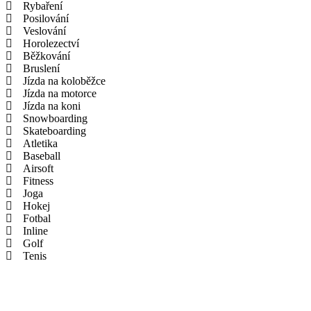
Rybaření
Posilování
Veslování
Horolezectví
Běžkování
Bruslení
Jízda na koloběžce
Jízda na motorce
Jízda na koni
Snowboarding
Skateboarding
Atletika
Baseball
Airsoft
Fitness
Joga
Hokej
Fotbal
Inline
Golf
Tenis