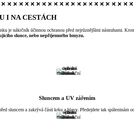
U I NA CESTÁCH
nku je nákrčník účinnou ochranou před nejrůznějšími nástrahami. Kromě
lujícího slunce, nebo nepříjemného hmyzu.
Sluncem a UV zářením
před sluncem a zakrývá části krku a hlavy. Předejdete tak spáleninám od