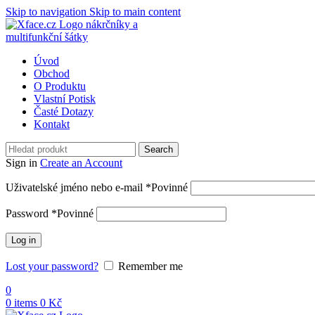
Skip to navigation
Skip to main content
Úvod
Obchod
O Produktu
Vlastní Potisk
Časté Dotazy
Kontakt
Search
Sign in
Create an Account
Uživatelské jméno nebo e-mail
*
Povinné
Password
*
Povinné
Log in
Lost your password?
Remember me
0
0
items
0
Kč