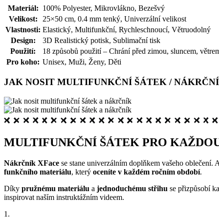
Materiál:
100% Polyester, Mikrovlákno, Bezešvý
Velikost:
25×50 cm, 0.4 mm tenký, Univerzální velikost
Vlastnosti:
Elastický, Multifunkční, Rychleschnoucí, Větruodolný
Design:
3D Realistický potisk, Sublimační tisk
Použití:
18 způsobů použití – Chrání před zimou, sluncem, větr
Pro koho:
Unisex, Muži, Ženy, Děti
JAK NOSIT MULTIFUNKČNÍ ŠÁTEK / NÁKRČN
MULTIFUNKČNÍ ŠÁTEK PRO KAŽDOU
Nákrčník XFace
se stane univerzálním doplňkem vašeho oblečení. A n
funkčního materiálu
, který
oceníte v každém ročním období
.
Díky
pružnému materiálu
a
jednoduchému střihu
se přizpůsobí ka
inspirovat naším instruktážním videem.
1.