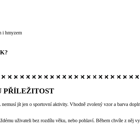
em i hmyzem
ÍK?
 PŘÍLEŽITOST
emusí jít jen o sportovní aktivity. Vhodně zvolený vzor a barva doplní 
ždému uživateli bez rozdílu věku, nebo pohlaví. Během chvíle z něj vy