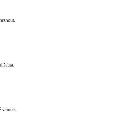
mrznout.
líšťata.
 vánice.