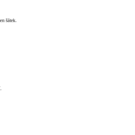
en šátek.
í.