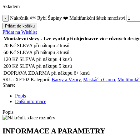
Skladem
Nákrčník 🐟 Rybí Šupiny ❤️ Multifunkční šátek množství
Přidat do košíku
Přidat na Wishlist
Množstevní slevy - Lze využít při objednávce více různých desig
20 Kč SLEVA při nákupu 2 kusů
60 Kč SLEVA při nákupu 3 kusů
120 Kč SLEVA při nákupu 4 kusů
200 Kč SLEVA při nákupu 5 kusů
DOPRAVA ZDARMA při nákupu 6+ kusů
SKU:
XF102
Kategorií:
Barvy a Vzory
,
Maskáč a Camo
,
Multifunkč
Share:
Popis
Další informace
Popis
INFORMACE A PARAMETRY