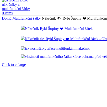
0
items
Domů
Multifunkční šátky
Nákrčník 🐟 Rybí Šupiny ❤️ Multifunkční
Click to enlarge