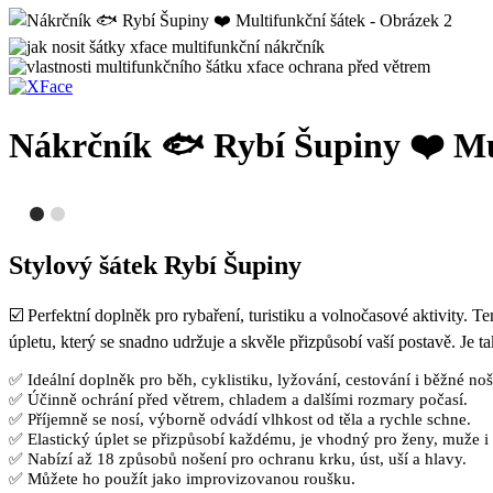
Nákrčník 🐟 Rybí Šupiny ❤️ Mu
Stylový šátek Rybí Šupiny
☑️ Perfektní doplněk pro rybaření, turistiku a volnočasové aktivity. 
úpletu, který se snadno udržuje a skvěle přizpůsobí vaší postavě. Je t
✅ Ideální doplněk pro běh, cyklistiku, lyžování, cestování i běžné noš
✅ Účinně ochrání před větrem, chladem a dalšími rozmary počasí.
✅ Příjemně se nosí, výborně odvádí vlhkost od těla a rychle schne.
✅ Elastický úplet se přizpůsobí každému, je vhodný pro ženy, muže i 
✅ Nabízí až 18 způsobů nošení pro ochranu krku, úst, uší a hlavy.
✅ Můžete ho použít jako improvizovanou roušku.