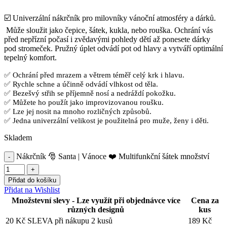
☑️ Univerzální nákrčník pro milovníky vánoční atmosféry a dárků.
Může sloužit jako čepice, šátek, kukla, nebo rouška. Ochrání vás
před nepřízní počasí i zvědavými pohledy dětí až ponesete dárky
pod stromeček. Pružný úplet odvádí pot od hlavy a vytváří optimální
tepelný komfort.
✅ Ochrání před mrazem a větrem téměř celý krk i hlavu.
✅ Rychle schne a účinně odvádí vlhkost od těla.
✅ Bezešvý střih se příjemně nosí a nedráždí pokožku.
✅ Můžete ho použít jako improvizovanou roušku.
✅ Lze jej nosit na mnoho rozličných způsobů.
✅ Jedna univerzální velikost je použitelná pro muže, ženy i děti.
Skladem
Nákrčník 🎅 Santa | Vánoce ❤️ Multifunkční šátek množství
Přidat do košíku
Přidat na Wishlist
Množstevní slevy - Lze využít při objednávce více
Cena za
různých designů
kus
20 Kč SLEVA při nákupu 2 kusů
189
Kč