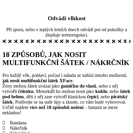
Odvádí vlhkost
Při sporu, nebo v teplých letních dnech odvádí pot od pokožky a
zlepšuje termoregulaci.
18 ZPŮSOBŮ, JAK NOSIT
MULTIFUNKČNÍ ŠÁTEK / NÁKRČNÍK
Pro každý věk, pohlaví, počasí i náladu se nabízí mnoho možností,
jak nosit multifunkční šátek XFace
.
Ženy mohou šátek uvázat jako
gumičku do vlasů
, nebo z něj
vytvořit
čelenku
. Motorkáři ho mohou nosit jako
kuklu
, nebo
šátek
pod helmu
, děti z něj zase vytvoří klasickou
čepici
, nebo
pirátský
šátek
. Podívejte se na naše tipy a zkuste, co vám bude vyhovovat.
Určitě najdete
více než 18 způsobů nošení
– fantazii se meze
nekladou!
Bandana
Nákrčník