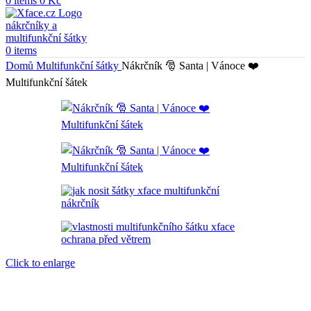
0
items
0
Kč
0
items
Domů
Multifunkční šátky
Nákrčník 🎅 Santa | Vánoce ❤️
Multifunkční šátek
Click to enlarge