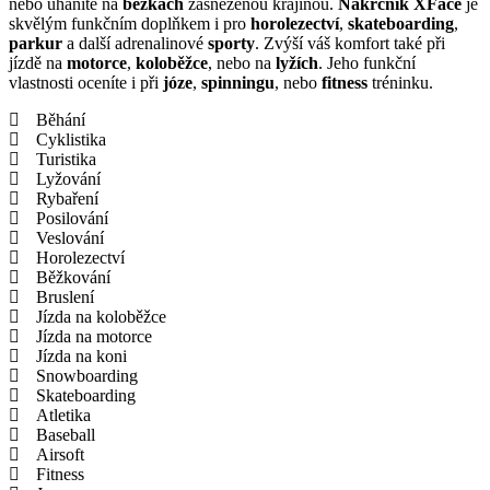
nebo uháníte na
běžkách
zasněženou krajinou.
Nákrčník XFace
je
skvělým funkčním doplňkem i pro
horolezectví
,
skateboarding
,
parkur
a další adrenalinové
sporty
. Zvýší váš komfort také při
jízdě na
motorce
,
koloběžce
, nebo na
lyžích
. Jeho funkční
vlastnosti oceníte i při
józe
,
spinningu
, nebo
fitness
tréninku.
Běhání
Cyklistika
Turistika
Lyžování
Rybaření
Posilování
Veslování
Horolezectví
Běžkování
Bruslení
Jízda na koloběžce
Jízda na motorce
Jízda na koni
Snowboarding
Skateboarding
Atletika
Baseball
Airsoft
Fitness