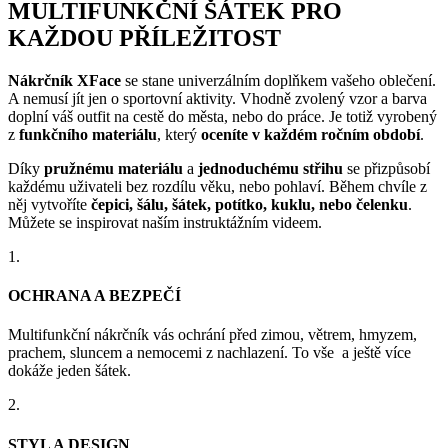
MULTIFUNKČNÍ ŠÁTEK PRO
KAŽDOU PŘÍLEŽITOST
Nákrčník XFace
se stane univerzálním doplňkem vašeho oblečení.
A nemusí jít jen o sportovní aktivity. Vhodně zvolený vzor a barva
doplní váš outfit na cestě do města, nebo do práce. Je totiž vyrobený
z
funkčního materiálu
, který
oceníte v každém ročním období
.
Díky
pružnému materiálu
a
jednoduchému střihu
se přizpůsobí
každému uživateli bez rozdílu věku, nebo pohlaví. Během chvíle z
něj vytvoříte
čepici, šálu, šátek, potítko, kuklu, nebo čelenku
.
Můžete se inspirovat naším instruktážním videem.
1.
OCHRANA A BEZPEČÍ
Multifunkční nákrčník vás ochrání před zimou, větrem, hmyzem,
prachem, sluncem a nemocemi z nachlazení. To vše a ještě více
dokáže jeden šátek.
2.
STYL A DESIGN