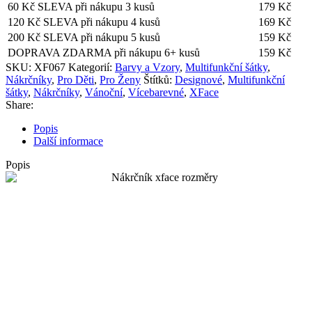
60 Kč SLEVA při nákupu 3 kusů
179
Kč
120 Kč SLEVA při nákupu 4 kusů
169
Kč
200 Kč SLEVA při nákupu 5 kusů
159
Kč
DOPRAVA ZDARMA při nákupu 6+ kusů
159
Kč
SKU:
XF067
Kategorií:
Barvy a Vzory
,
Multifunkční šátky
,
Nákrčníky
,
Pro Děti
,
Pro Ženy
Štítků:
Designové
,
Multifunkční
šátky
,
Nákrčníky
,
Vánoční
,
Vícebarevné
,
XFace
Share:
Popis
Další informace
Popis