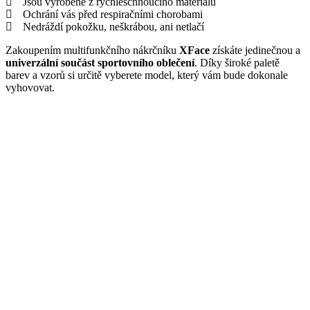
Jsou vyrobené z rychleschnoucího materiálu
Ochrání vás před respiračními chorobami
Nedráždí pokožku, neškrábou, ani netlačí
Zakoupením multifunkčního nákrčníku
XFace
získáte jedinečnou a
univerzální součást sportovního oblečení
. Díky široké paletě
barev a vzorů si určitě vyberete model, který vám bude dokonale
vyhovovat.