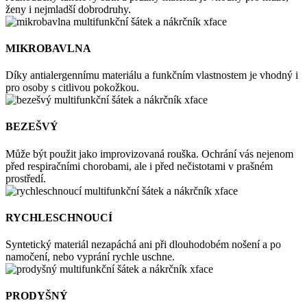
ženy i nejmladší dobrodruhy.
MIKROBAVLNA
Díky antialergennímu materiálu a funkčním vlastnostem je vhodný i
pro osoby s citlivou pokožkou.
BEZEŠVÝ
Může být použit jako improvizovaná rouška. Ochrání vás nejenom
před respiračními chorobami, ale i před nečistotami v prašném
prostředí.
RYCHLESCHNOUCÍ
Syntetický materiál nezapáchá ani při dlouhodobém nošení a po
namočení, nebo vyprání rychle uschne.
PRODYŠNÝ