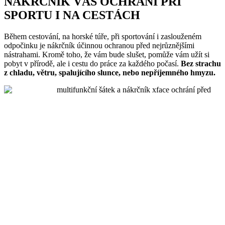
NÁKRČNÍK VÁS OCHRÁNÍ PŘI
SPORTU I NA CESTÁCH
Během cestování, na horské túře, při sportování i zaslouženém
odpočinku je nákrčník účinnou ochranou před nejrůznějšími
nástrahami. Kromě toho, že vám bude slušet, pomůže vám užít si
pobyt v přírodě, ale i cestu do práce za každého počasí.
Bez strachu
z chladu, větru, spalujícího slunce, nebo nepříjemného hmyzu.