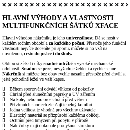
HLAVNÍ VÝHODY A VLASTNOSTI
MULTIFUNKČNÍCH ŠÁTKŮ XFACE
Hlavní výhodou nákrčníku je jeho
univerzálnost
. Dá se nosit v
každém ročním období a
za každého počasí
. Přestože jeho funkční
vlastnosti nejvíce doceníte při sportu, můžete si ho vzít na
dovolenou, cestu
do práce i do školy.
Oblibu si získal i díky
snadné údržbě
a vysoké mechanické
odolnosti.
Snadno se pere
, nevyžaduje žehlení a rychle schne.
Nákrčník
si můžete bez obav rychle nasadit, přestože před chvílí si
ještě pohodlně ležel ve vaší kapse.
Během sportování odvádí vlhkost od pokožky
Chrání před slunečními paprsky a UV zářením
Na kole, nebo motorce chrání před větrem
Při zimních sportech zlepšují tepelný komfort
Jedna velikost je vhodná pro všechny uživatele
Elastický materiál se přizpůsobí každému obličeji
Ochrání před hmyzem při pobytu v přírodě
Nákrčníky mají dokonale prodyšnou strukturu