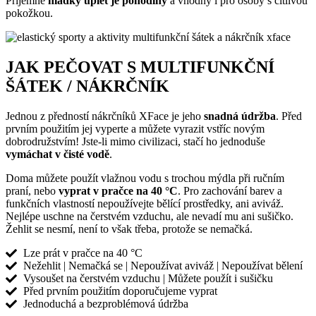
Příjemně
hladký úplet je pohodlný
a vhodný i pro osoby s citlivou
pokožkou.
JAK PEČOVAT S MULTIFUNKČNÍ
ŠÁTEK / NÁKRČNÍK
Jednou z předností nákrčníků XFace je jeho
snadná údržba
. Před
prvním použitím jej vyperte a můžete vyrazit vstříc novým
dobrodružstvím! Jste-li mimo civilizaci, stačí ho jednoduše
vymáchat v čisté vodě
.
Doma můžete použít vlažnou vodu s trochou mýdla při ručním
praní, nebo
vyprat v pračce na 40 °C
. Pro zachování barev a
funkčních vlastností nepoužívejte bělící prostředky, ani aviváž.
Nejlépe uschne na čerstvém vzduchu, ale nevadí mu ani sušičko.
Žehlit se nesmí, není to však třeba, protože se nemačká.
Lze prát v pračce na 40 °C
Nežehlit | Nemačká se | Nepoužívat aviváž | Nepoužívat bělení
Vysoušet na čerstvém vzduchu | Můžete použít i sušičku
Před prvním použitím doporučujeme vyprat
Jednoduchá a bezproblémová údržba