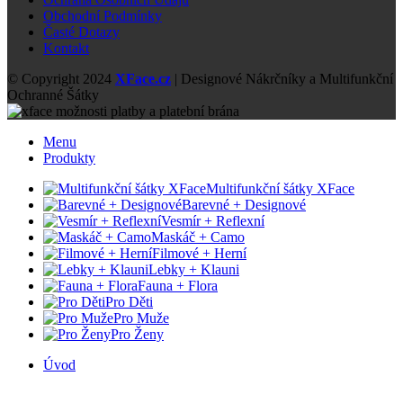
Obchodní Podmínky
Časté Dotazy
Kontakt
© Copyright 2024
XFace.cz
| Designové Nákrčníky a Multifunkční
Ochranné Šátky
Menu
Produkty
Multifunkční šátky XFace
Barevné + Designové
Vesmír + Reflexní
Maskáč + Camo
Filmové + Herní
Lebky + Klauni
Fauna + Flora
Pro Děti
Pro Muže
Pro Ženy
Úvod
Obchod
O Produktu