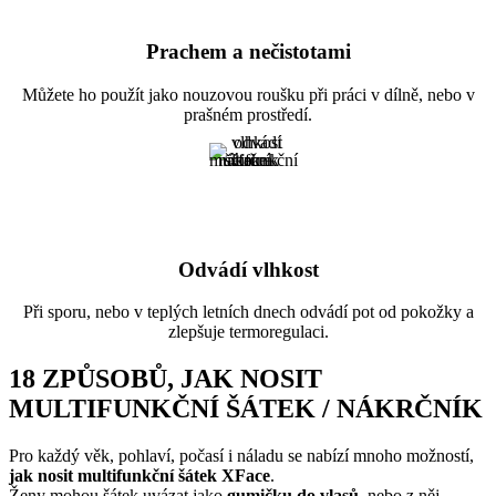
Prachem a nečistotami
Můžete ho použít jako nouzovou roušku při práci v dílně, nebo v
prašném prostředí.
Odvádí vlhkost
Při sporu, nebo v teplých letních dnech odvádí pot od pokožky a
zlepšuje termoregulaci.
18 ZPŮSOBŮ, JAK NOSIT
MULTIFUNKČNÍ ŠÁTEK / NÁKRČNÍK
Pro každý věk, pohlaví, počasí i náladu se nabízí mnoho možností,
jak nosit multifunkční šátek XFace
.
Ženy mohou šátek uvázat jako
gumičku do vlasů
, nebo z něj