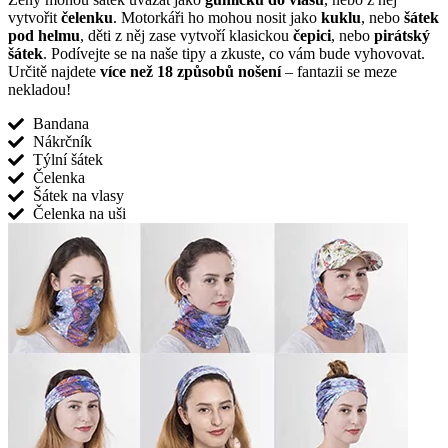
vytvořit
čelenku
. Motorkáři ho mohou nosit jako
kuklu
, nebo
šátek
pod helmu
, děti z něj zase vytvoří klasickou
čepici
, nebo
pirátský
šátek
. Podívejte se na naše tipy a zkuste, co vám bude vyhovovat.
Určitě najdete
více než 18 způsobů nošení
– fantazii se meze
nekladou!
Bandana
Nákrčník
Týlní šátek
Čelenka
Šátek na vlasy
Čelenka na uši