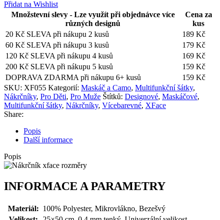
Přidat na Wishlist
Množstevní slevy - Lze využít při objednávce více
Cena za
různých designů
kus
20 Kč SLEVA při nákupu 2 kusů
189
Kč
60 Kč SLEVA při nákupu 3 kusů
179
Kč
120 Kč SLEVA při nákupu 4 kusů
169
Kč
200 Kč SLEVA při nákupu 5 kusů
159
Kč
DOPRAVA ZDARMA při nákupu 6+ kusů
159
Kč
SKU:
XF055
Kategorií:
Maskáč a Camo
,
Multifunkční šátky
,
Nákrčníky
,
Pro Děti
,
Pro Muže
Štítků:
Designové
,
Maskáčové
,
Multifunkční šátky
,
Nákrčníky
,
Vícebarevné
,
XFace
Share:
Popis
Další informace
Popis
INFORMACE A PARAMETRY
Materiál:
100% Polyester, Mikrovlákno, Bezešvý
Velikost:
25×50 cm, 0.4 mm tenký, Univerzální velikost