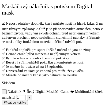
Maskáčový nákrčník s potiskem Digital
mask
☑️ Nepostradatelný doplněk, který můžete
nosit na hlavě, krku, či na
ruce
různými způsoby. Ať už je to při sportovních aktivitách, nebo v
běžném životě, vždy vás skvěle ochrání před nepříjemným větrem,
zvířeným prachem, nebo spalujícími slunečními paprsky. Příjemně
se nosí a díky funkčnímu materiálu účinně odvádí pot.
✅ Funkční doplněk pro sport i běžné nošení od jara do zimy.
✅ Účinně chrání před mrazem a nepříjemným větrem.
✅ Rychle schne a odvádí vlhkost od pokožky.
✅ Bezešvý střih nedráždí pokožku a komfortně se nosí.
✅ Je možno ho uvázat až na 18 způsobů.
✅ Univerzální velikost je vhodná pro muže, ženy i děti.
✅ Můžete ho nosit v kapse jako náhradu za roušku.
Skladem
Nákrčník 🌲 Šedý Digital Maskáč | Camo ❤️ Multifunkční šátek
množství
Přidat do košíku