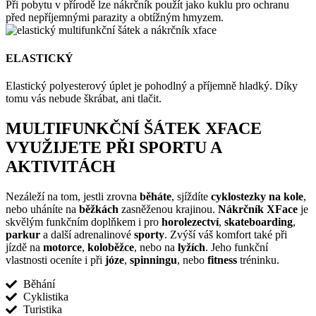
Při pobytu v přírodě lze nákrčník použít jako kuklu pro ochranu
před nepříjemnými parazity a obtížným hmyzem.
ELASTICKÝ
Elastický polyesterový úplet je pohodlný a příjemně hladký. Díky
tomu vás nebude škrábat, ani tlačit.
MULTIFUNKČNÍ ŠÁTEK XFACE
VYUŽIJETE PŘI SPORTU A
AKTIVITÁCH
Nezáleží na tom, jestli zrovna
běháte
, sjíždíte
cyklostezky na kole
,
nebo uháníte na
běžkách
zasněženou krajinou.
Nákrčník XFace
je
skvělým funkčním doplňkem i pro
horolezectví
,
skateboarding
,
parkur
a další adrenalinové
sporty
. Zvýší váš komfort také při
jízdě na
motorce
,
koloběžce
, nebo na
lyžích
. Jeho funkční
vlastnosti oceníte i při
józe
,
spinningu
, nebo
fitness
tréninku.
Běhání
Cyklistika
Turistika