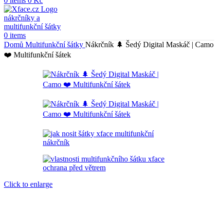
0
items
0
Kč
0
items
Domů
Multifunkční šátky
Nákrčník 🌲 Šedý Digital Maskáč | Camo
❤️ Multifunkční šátek
Click to enlarge