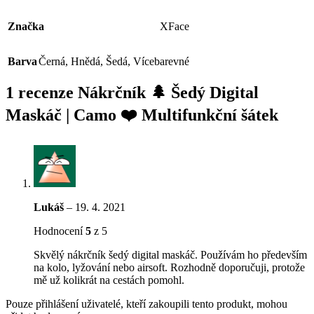
Značka
XFace
Barva
Černá
,
Hnědá
,
Šedá
,
Vícebarevné
1 recenze
Nákrčník 🌲 Šedý Digital
Maskáč | Camo ❤️ Multifunkční šátek
Lukáš
–
19. 4. 2021
Hodnocení
5
z 5
Skvělý nákrčník šedý digital maskáč. Používám ho především
na kolo, lyžování nebo airsoft. Rozhodně doporučuji, protože
mě už kolikrát na cestách pomohl.
Pouze přihlášení uživatelé, kteří zakoupili tento produkt, mohou