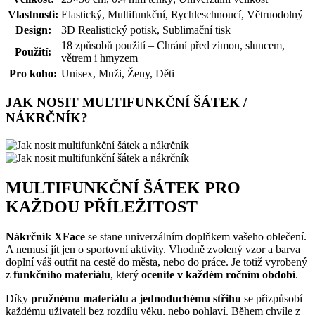
Vlastnosti:
Elastický, Multifunkční, Rychleschnoucí, Větruodolný
Design:
3D Realistický potisk, Sublimační tisk
18 způsobů použití – Chrání před zimou, sluncem,
Použití:
větrem i hmyzem
Pro koho:
Unisex, Muži, Ženy, Děti
JAK NOSIT MULTIFUNKČNÍ ŠÁTEK /
NÁKRČNÍK?
MULTIFUNKČNÍ ŠÁTEK PRO
KAŽDOU PŘÍLEŽITOST
Nákrčník XFace
se stane univerzálním doplňkem vašeho oblečení.
A nemusí jít jen o sportovní aktivity. Vhodně zvolený vzor a barva
doplní váš outfit na cestě do města, nebo do práce. Je totiž vyrobený
z
funkčního materiálu
, který
oceníte v každém ročním období
.
Díky
pružnému materiálu
a
jednoduchému střihu
se přizpůsobí
každému uživateli bez rozdílu věku, nebo pohlaví. Během chvíle z