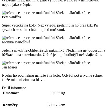
vyloženě mráz, tak mi to plně vyhovuje. Navíc se v něm člověk
nepotí jako v čepici.
Petr Vaníček
Super věcička na kolo. Než vyjedu, přetáhnu si ho přes krk. Při
sjezdech se s ním chráním před muškami.
Monika Bartošová
Jeden z mých nejoblíbenějších nákrčníků. Nedám na něj dopustit na
běžkách i na snowboardu. Určitě je to pohodlnější než vlající šála.
Jan Mareš
Nosím ho pod helmu na lyže i na kolo. Odvádí pot a rychle schne,
takže mi není zima na hlavu.
Další informace
Hmotnost
0,035 kg
Rozměry
50 × 25 cm