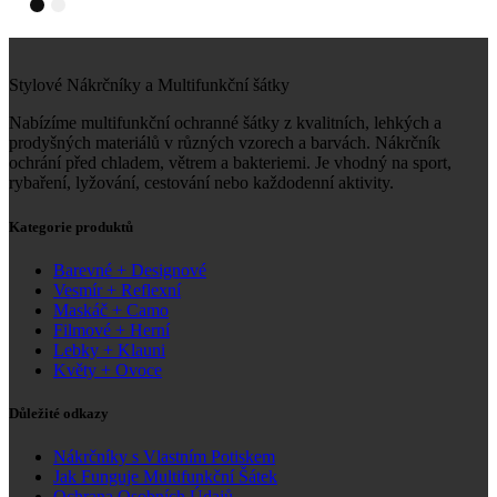
Stylové Nákrčníky a Multifunkční šátky
Nabízíme multifunkční ochranné šátky z kvalitních, lehkých a
prodyšných materiálů v různých vzorech a barvách. Nákrčník
ochrání před chladem, větrem a bakteriemi. Je vhodný na sport,
rybaření, lyžování, cestování nebo každodenní aktivity.
Kategorie produktů
Barevné + Designové
Vesmír + Reflexní
Maskáč + Camo
Filmové + Herní
Lebky + Klauni
Květy + Ovoce
Důležité odkazy
Nákrčníky s Vlastním Potiskem
Jak Funguje Multifunkční Šátek
Ochrana Osobních Údajů