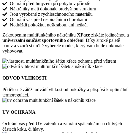
Ochrání před hmyzem při pobytu v přírodě
Nákrčníky mají dokonale prodyšnou strukturu
Jsou vyrobené z rychleschnoucího materiálu
Ochrání vás před respiračními chorobami
Nedráždí pokožku, neškrábou, ani netlačí
Zakoupením multifunkčního nákrčníku
XFace
získáte jedinečnou a
univerzální součást sportovního oblečení
. Díky široké paletě
barev a vzorů si určitě vyberete model, který vám bude dokonale
vyhovovat.
ODVOD VLHKOSTI
Při tělesné zátěži odvádí vlhkost od pokožky a přispívá k optimální
termoregulaci.
UV OCHRANA
Ochrání vás před UV zářením a zabrání spáleninám na citlivých
částech krku, či hlavy.