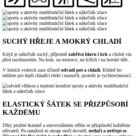
SUCHÝ HŘEJE A MOKRÝ CHLADÍ
Když je nákrčník suchý, příjemně
zahřívá hlavu i krk
a chrání vás
před nachlazením. Na kole, na motorce, na lyžích i na horské túře.
V letních vedrech zase účinně
odvádí pot a chladí
. Klidně ho
můžete pro lepší chladící efekt i namočit, protože je rychleschnoucí.
ELASTICKÝ ŠÁTEK SE PŘIZPŮSOBÍ
KAŽDÉMU
Díky pružné tkanině a univerzálnímu střihu se přizpůsobí každému
uživateli. Po natažení se okraje stočí dovnitř,
netlačí a netřepí se
.