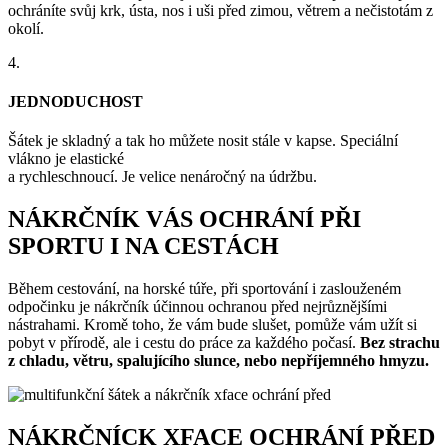
ochráníte svůj krk, ústa, nos i uši před zimou, větrem a nečistotám z
okolí.
4.
JEDNODUCHOST
Šátek je skladný a tak ho můžete nosit stále v kapse. Speciální
vlákno je elastické
a rychleschnoucí. Je velice nenáročný na údržbu.
NÁKRČNÍK VÁS OCHRÁNÍ PŘI
SPORTU I NA CESTÁCH
Během cestování, na horské túře, při sportování i zaslouženém
odpočinku je nákrčník účinnou ochranou před nejrůznějšími
nástrahami. Kromě toho, že vám bude slušet, pomůže vám užít si
pobyt v přírodě, ale i cestu do práce za každého počasí.
Bez strachu
z chladu, větru, spalujícího slunce, nebo nepříjemného hmyzu.
NÁKRČNÍCK XFACE OCHRÁNÍ PŘED