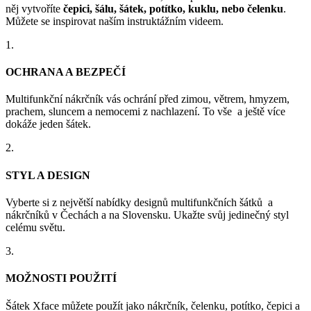
něj vytvoříte
čepici, šálu, šátek, potítko, kuklu, nebo čelenku
.
Můžete se inspirovat naším instruktážním videem.
1.
OCHRANA A BEZPEČÍ
Multifunkční nákrčník vás ochrání před zimou, větrem, hmyzem,
prachem, sluncem a nemocemi z nachlazení. To vše a ještě více
dokáže jeden šátek.
2.
STYL A DESIGN
Vyberte si z největší nabídky designů multifunkčních šátků a
nákrčníků v Čechách a na Slovensku. Ukažte svůj jedinečný styl
celému světu.
3.
MOŽNOSTI POUŽITÍ
Šátek Xface můžete použít jako nákrčník, čelenku, potítko, čepici a