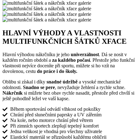
HLAVNÍ VÝHODY A VLASTNOSTI
MULTIFUNKČNÍCH ŠÁTKŮ XFACE
Hlavní výhodou nákrčníku je jeho
univerzálnost
. Dá se nosit v
každém ročním období a
za každého počasí
. Přestože jeho funkční
vlastnosti nejvíce doceníte při sportu, můžete si ho vzít na
dovolenou, cestu
do práce i do školy.
Oblibu si získal i díky
snadné údržbě
a vysoké mechanické
odolnosti.
Snadno se pere
, nevyžaduje žehlení a rychle schne.
Nákrčník
si můžete bez obav rychle nasadit, přestože před chvílí si
ještě pohodlně ležel ve vaší kapse.
Během sportování odvádí vlhkost od pokožky
Chrání před slunečními paprsky a UV zářením
Na kole, nebo motorce chrání před větrem
Při zimních sportech zlepšují tepelný komfort
Jedna velikost je vhodná pro všechny uživatele
Elastický materiál se přizpůsobí každému obličeji