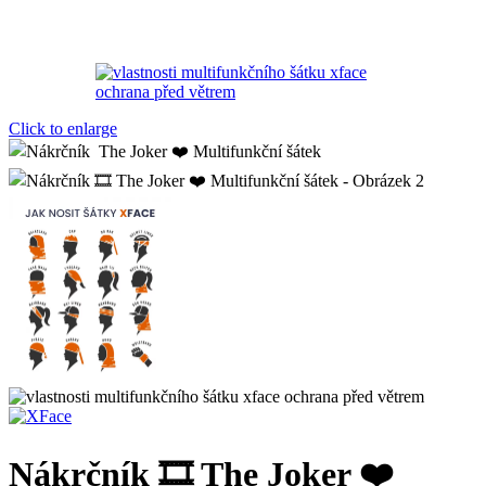
Click to enlarge
Nákrčník 🎞️ The Joker ❤️