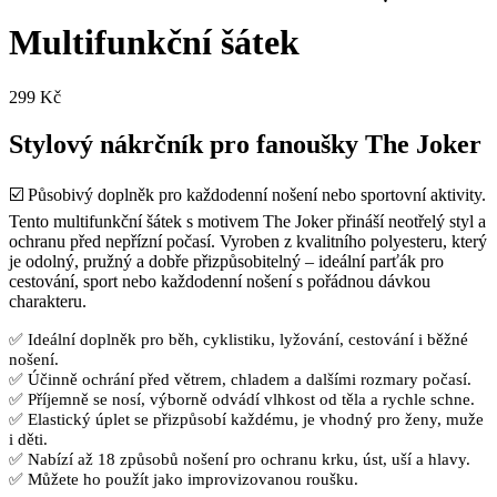
Multifunkční šátek
299
Kč
Stylový nákrčník pro fanoušky The Joker
☑️ Působivý doplněk pro každodenní nošení nebo sportovní aktivity.
Tento multifunkční šátek s motivem The Joker přináší neotřelý styl a
ochranu před nepřízní počasí. Vyroben z kvalitního polyesteru, který
je odolný, pružný a dobře přizpůsobitelný – ideální parťák pro
cestování, sport nebo každodenní nošení s pořádnou dávkou
charakteru.
✅ Ideální doplněk pro běh, cyklistiku, lyžování, cestování i běžné
nošení.
✅ Účinně ochrání před větrem, chladem a dalšími rozmary počasí.
✅ Příjemně se nosí, výborně odvádí vlhkost od těla a rychle schne.
✅ Elastický úplet se přizpůsobí každému, je vhodný pro ženy, muže
i děti.
✅ Nabízí až 18 způsobů nošení pro ochranu krku, úst, uší a hlavy.
✅ Můžete ho použít jako improvizovanou roušku.