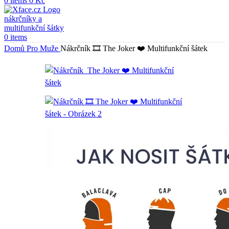
0
items
0
Kč
0
items
Domů
Pro Muže
Nákrčník 🎞️ The Joker ❤️ Multifunkční šátek