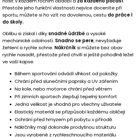
nosit v každém ročním období a
za každého počasí
.
Přestože jeho funkční vlastnosti nejvíce doceníte při
sportu, můžete si ho vzít na dovolenou, cestu
do práce i
do školy.
Oblibu si získal i díky
snadné údržbě
a vysoké
mechanické odolnosti.
Snadno se pere
, nevyžaduje
žehlení a rychle schne.
Nákrčník
si můžete bez obav
rychle nasadit, přestože před chvílí si ještě pohodlně ležel
ve vaší kapse.
Během sportování odvádí vlhkost od pokožky
Chrání před slunečními paprsky a UV zářením
Na kole, nebo motorce chrání před větrem
Při zimních sportech zlepšují tepelný komfort
Jedna velikost je vhodná pro všechny uživatele
Elastický materiál se přizpůsobí každému obličeji
Ochrání před hmyzem při pobytu v přírodě
Nákrčníky mají dokonale prodyšnou strukturu
Jsou vyrobené z rychleschnoucího materiálu