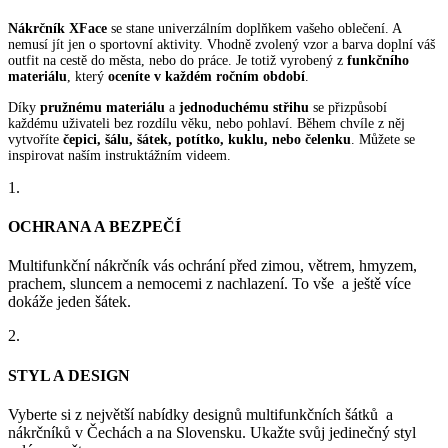
Nákrčník XFace
se stane univerzálním doplňkem vašeho oblečení. A
nemusí jít jen o sportovní aktivity. Vhodně zvolený vzor a barva doplní váš
outfit na cestě do města, nebo do práce. Je totiž vyrobený z
funkčního
materiálu
, který
oceníte v každém ročním období
.
Díky
pružnému materiálu
a
jednoduchému střihu
se přizpůsobí
každému uživateli bez rozdílu věku, nebo pohlaví. Během chvíle z něj
vytvoříte
čepici, šálu, šátek, potítko, kuklu, nebo čelenku
. Můžete se
inspirovat naším instruktážním videem.
1.
OCHRANA A BEZPEČÍ
Multifunkční nákrčník vás ochrání před zimou, větrem, hmyzem,
prachem, sluncem a nemocemi z nachlazení. To vše a ještě více
dokáže jeden šátek.
2.
STYL A DESIGN
Vyberte si z největší nabídky designů multifunkčních šátků a
nákrčníků v Čechách a na Slovensku. Ukažte svůj jedinečný styl