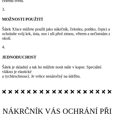
celému světu.
3.
MOŽNOSTI POUŽITÍ
Šátek Xface můžete použít jako nákrčník, čelenku, potítko, čepici a
ochráníte svůj krk, ústa, nos i uši před zimou, větrem a nečistotám z
okolí.
4.
JEDNODUCHOST
Šátek je skladný a tak ho můžete nosit stále v kapse. Speciální
vlákno je elastické
a rychleschnoucí. Je velice nenáročný na údržbu.
NÁKRČNÍK VÁS OCHRÁNÍ PŘI