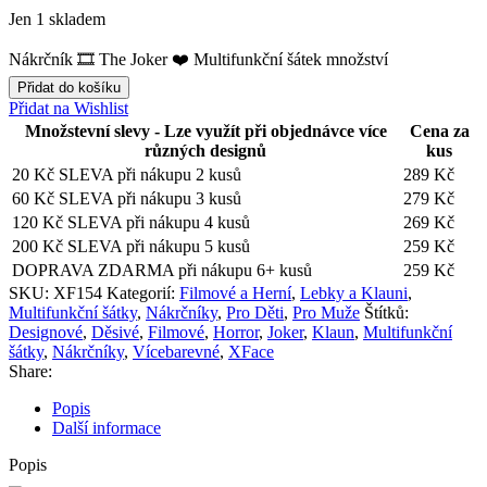
Jen 1 skladem
Nákrčník 🎞️ The Joker ❤️ Multifunkční šátek množství
Přidat do košíku
Přidat na Wishlist
Množstevní slevy - Lze využít při objednávce více
Cena za
různých designů
kus
20 Kč SLEVA při nákupu 2 kusů
289
Kč
60 Kč SLEVA při nákupu 3 kusů
279
Kč
120 Kč SLEVA při nákupu 4 kusů
269
Kč
200 Kč SLEVA při nákupu 5 kusů
259
Kč
DOPRAVA ZDARMA při nákupu 6+ kusů
259
Kč
SKU:
XF154
Kategorií:
Filmové a Herní
,
Lebky a Klauni
,
Multifunkční šátky
,
Nákrčníky
,
Pro Děti
,
Pro Muže
Štítků:
Designové
,
Děsivé
,
Filmové
,
Horror
,
Joker
,
Klaun
,
Multifunkční
šátky
,
Nákrčníky
,
Vícebarevné
,
XFace
Share:
Popis
Další informace
Popis