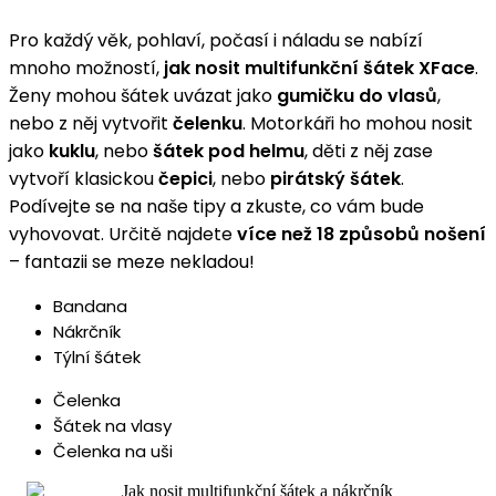
Pro každý věk, pohlaví, počasí i náladu se nabízí
mnoho možností,
jak nosit multifunkční šátek XFace
.
Ženy mohou šátek uvázat jako
gumičku do vlasů
,
nebo z něj vytvořit
čelenku
. Motorkáři ho mohou nosit
jako
kuklu
, nebo
šátek pod helmu
, děti z něj zase
vytvoří klasickou
čepici
, nebo
pirátský šátek
.
Podívejte se na naše tipy a zkuste, co vám bude
vyhovovat. Určitě najdete
více než 18 způsobů nošení
– fantazii se meze nekladou!
Bandana
Nákrčník
Týlní šátek
Čelenka
Šátek na vlasy
Čelenka na uši