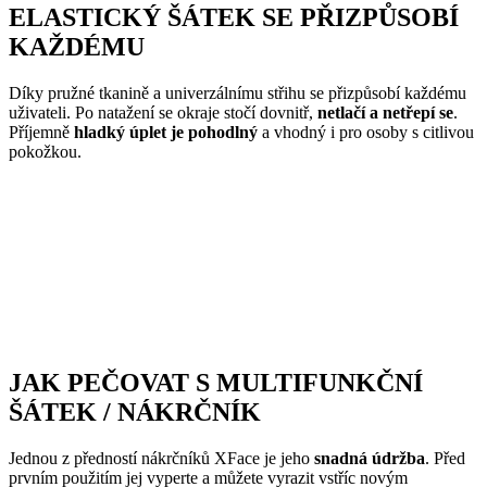
ELASTICKÝ ŠÁTEK SE PŘIZPŮSOBÍ
KAŽDÉMU
Díky pružné tkanině a univerzálnímu střihu se přizpůsobí každému
uživateli. Po natažení se okraje stočí dovnitř,
netlačí a netřepí se
.
Příjemně
hladký úplet je pohodlný
a vhodný i pro osoby s citlivou
pokožkou.
JAK PEČOVAT S MULTIFUNKČNÍ
ŠÁTEK / NÁKRČNÍK
Jednou z předností nákrčníků XFace je jeho
snadná údržba
. Před
prvním použitím jej vyperte a můžete vyrazit vstříc novým