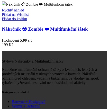
Rychlý náhled
Přidat na Wishlist
Přidat do košíku
Nákrčník 🧟 Zombie ❤️ Multifunkční šátek
Hodnocení
5.00
z 5
199
Kč
Stylové Nákrčníky a Multifunkční šátky
Nabízíme multifunkční ochranné šátky z kvalitních, lehkých a
prodyšných materiálů v různých vzorech a barvách. Nákrčník
ochrání před chladem, větrem a bakteriemi. Je vhodný na sport,
rybaření, lyžování, cestování nebo každodenní aktivity.
Kategorie produktů
Barevné + Designové
Vesmír + Reflexní