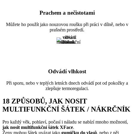
Prachem a nečistotami
Můžete ho použít jako nouzovou roušku při práci v dílně, nebo v
prašném prostředí.
Odvádí vlhkost
Při sporu, nebo v teplých letních dnech odvádí pot od pokožky a
zlepšuje termoregulaci.
18 ZPŮSOBŮ, JAK NOSIT
MULTIFUNKČNÍ ŠÁTEK / NÁKRČNÍK
Pro každý věk, pohlaví, počasí i náladu se nabízí mnoho možností,
jak nosit multifunkční šátek XFace
.
Ženy mohou šátek uvázat jako
gumičku do vlasů
, nebo z něj