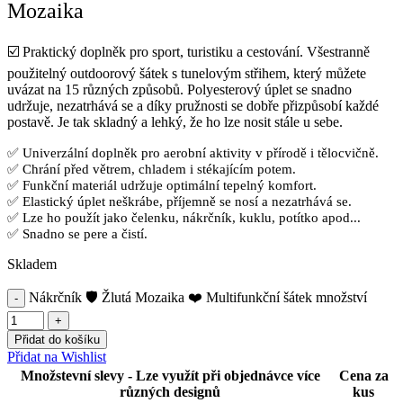
Mozaika
☑️ Praktický doplněk pro sport, turistiku a cestování.
Všestranně
použitelný outdoorový šátek s tunelovým střihem, který můžete
uvázat na 15 různých způsobů. Polyesterový úplet se snadno
udržuje, nezatrhává se a díky pružnosti se dobře přizpůsobí každé
postavě. Je tak skladný a lehký, že ho lze nosit stále u sebe.
✅ Univerzální doplněk pro aerobní aktivity v přírodě i tělocvičně.
✅ Chrání před větrem, chladem i stékajícím potem.
✅ Funkční materiál udržuje optimální tepelný komfort.
✅ Elastický úplet neškrábe, příjemně se nosí a nezatrhává se.
✅ Lze ho použít jako čelenku, nákrčník, kuklu, potítko apod...
✅ Snadno se pere a čistí.
Skladem
Nákrčník 🛡️ Žlutá Mozaika ❤️ Multifunkční šátek množství
Přidat do košíku
Přidat na Wishlist
Množstevní slevy - Lze využít při objednávce více
Cena za
různých designů
kus