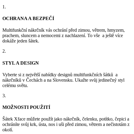
1.
OCHRANA A BEZPEČÍ
Multifunkční nákrčník vás ochrání před zimou, větrem, hmyzem,
prachem, sluncem a nemocemi z nachlazení. To vše a ještě více
dokáže jeden šátek.
2.
STYL A DESIGN
Vyberte si z největší nabídky designů multifunkčních šátků a
nákrčníků v Čechách a na Slovensku. Ukažte svůj jedinečný styl
celému světu.
3.
MOŽNOSTI POUŽITÍ
Šátek Xface můžete použít jako nákrčník, čelenku, potítko, čepici a
ochráníte svůj krk, ústa, nos i uši před zimou, větrem a nečistotám z
okolí.