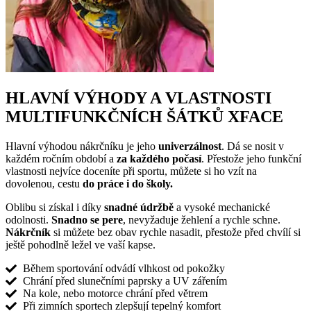
HLAVNÍ VÝHODY A VLASTNOSTI
MULTIFUNKČNÍCH ŠÁTKŮ XFACE
Hlavní výhodou nákrčníku je jeho
univerzálnost
. Dá se nosit v
každém ročním období a
za každého počasí
. Přestože jeho funkční
vlastnosti nejvíce doceníte při sportu, můžete si ho vzít na
dovolenou, cestu
do práce i do školy.
Oblibu si získal i díky
snadné údržbě
a vysoké mechanické
odolnosti.
Snadno se pere
, nevyžaduje žehlení a rychle schne.
Nákrčník
si můžete bez obav rychle nasadit, přestože před chvílí si
ještě pohodlně ležel ve vaší kapse.
Během sportování odvádí vlhkost od pokožky
Chrání před slunečními paprsky a UV zářením
Na kole, nebo motorce chrání před větrem
Při zimních sportech zlepšují tepelný komfort