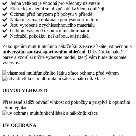
Jedna velikost je vhodná pro všechny uživatele
Elastický materiál se přizpůsobí každému obličeji
Ochrání před hmyzem při pobytu v přírodě
Nákrčníky mají dokonale prodyšnou strukturu
Jsou vyrobené z rychleschnoucího materiálu
Ochrání vás před respiračními chorobami
Nedráždí pokožku, neškrábou, ani netlačí
Zakoupením multifunkčního nákrčníku
XFace
získáte jedinečnou a
univerzální součást sportovního oblečení
. Díky široké paletě
barev a vzorů si určitě vyberete model, který vám bude dokonale
vyhovovat.
ODVOD VLHKOSTI
Při tělesné zátěži odvádí vlhkost od pokožky a přispívá k optimální
termoregulaci.
UV OCHRANA