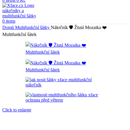
0
items
0
Kč
0
items
Domů
Multifunkční šátky
Nákrčník 🛡️ Žlutá Mozaika ❤️
Multifunkční šátek
Click to enlarge