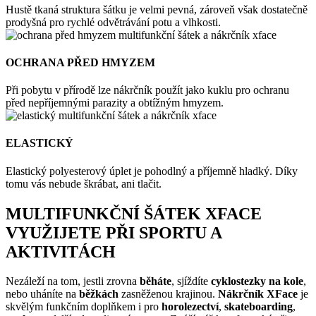
Hustě tkaná struktura šátku je velmi pevná, zároveň však dostatečně
prodyšná pro rychlé odvětrávání potu a vlhkosti.
OCHRANA PŘED HMYZEM
Při pobytu v přírodě lze nákrčník použít jako kuklu pro ochranu
před nepříjemnými parazity a obtížným hmyzem.
ELASTICKÝ
Elastický polyesterový úplet je pohodlný a příjemně hladký. Díky
tomu vás nebude škrábat, ani tlačit.
MULTIFUNKČNÍ ŠÁTEK XFACE
VYUŽIJETE PŘI SPORTU A
AKTIVITÁCH
Nezáleží na tom, jestli zrovna
běháte
, sjíždíte
cyklostezky na kole
,
nebo uháníte na
běžkách
zasněženou krajinou.
Nákrčník XFace
je
skvělým funkčním doplňkem i pro
horolezectví
,
skateboarding
,