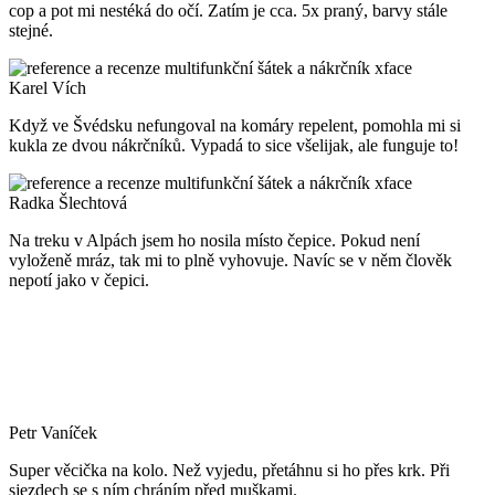
cop a pot mi nestéká do očí. Zatím je cca. 5x praný, barvy stále
stejné.
Karel Vích
Když ve Švédsku nefungoval na komáry repelent, pomohla mi si
kukla ze dvou nákrčníků. Vypadá to sice všelijak, ale funguje to!
Radka Šlechtová
Na treku v Alpách jsem ho nosila místo čepice. Pokud není
vyloženě mráz, tak mi to plně vyhovuje. Navíc se v něm člověk
nepotí jako v čepici.
Petr Vaníček
Super věcička na kolo. Než vyjedu, přetáhnu si ho přes krk. Při
sjezdech se s ním chráním před muškami.