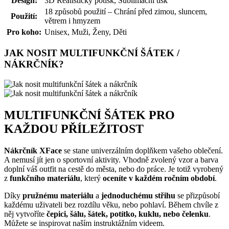
Design:
3D Realistický potisk, Sublimační tisk
18 způsobů použití – Chrání před zimou, sluncem,
Použití:
větrem i hmyzem
Pro koho:
Unisex, Muži, Ženy, Děti
JAK NOSIT MULTIFUNKČNÍ ŠÁTEK /
NÁKRČNÍK?
MULTIFUNKČNÍ ŠÁTEK PRO
KAŽDOU PŘÍLEŽITOST
Nákrčník XFace
se stane univerzálním doplňkem vašeho oblečení.
A nemusí jít jen o sportovní aktivity. Vhodně zvolený vzor a barva
doplní váš outfit na cestě do města, nebo do práce. Je totiž vyrobený
z
funkčního materiálu
, který
oceníte v každém ročním období
.
Díky
pružnému materiálu
a
jednoduchému střihu
se přizpůsobí
každému uživateli bez rozdílu věku, nebo pohlaví. Během chvíle z
něj vytvoříte
čepici, šálu, šátek, potítko, kuklu, nebo čelenku
.
Můžete se inspirovat naším instruktážním videem.