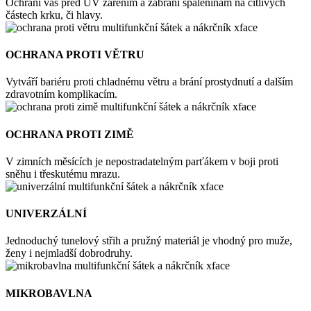
Ochrání vás před UV zářením a zabrání spáleninám na citlivých
částech krku, či hlavy.
OCHRANA PROTI VĚTRU
Vytváří bariéru proti chladnému větru a brání prostydnutí a dalším
zdravotním komplikacím.
OCHRANA PROTI ZIMĚ
V zimních měsících je nepostradatelným parťákem v boji proti
sněhu i třeskutému mrazu.
UNIVERZÁLNÍ
Jednoduchý tunelový střih a pružný materiál je vhodný pro muže,
ženy i nejmladší dobrodruhy.
MIKROBAVLNA