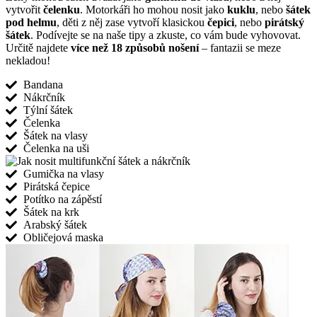
vytvořit
čelenku
. Motorkáři ho mohou nosit jako
kuklu
, nebo
šátek
pod helmu
, děti z něj zase vytvoří klasickou
čepici
, nebo
pirátský
šátek
. Podívejte se na naše tipy a zkuste, co vám bude vyhovovat.
Určitě najdete
více než 18 způsobů nošení
– fantazii se meze
nekladou!
Bandana
Nákrčník
Týlní šátek
Čelenka
Šátek na vlasy
Čelenka na uši
Gumička na vlasy
Pirátská čepice
Potítko na zápěstí
Šátek na krk
Arabský šátek
Obličejová maska