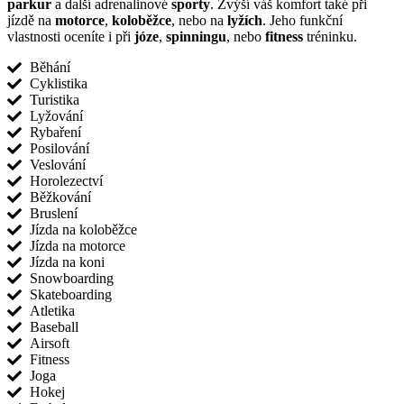
parkur
a další adrenalinové
sporty
. Zvýší váš komfort také při
jízdě na
motorce
,
koloběžce
, nebo na
lyžích
. Jeho funkční
vlastnosti oceníte i při
józe
,
spinningu
, nebo
fitness
tréninku.
Běhání
Cyklistika
Turistika
Lyžování
Rybaření
Posilování
Veslování
Horolezectví
Běžkování
Bruslení
Jízda na koloběžce
Jízda na motorce
Jízda na koni
Snowboarding
Skateboarding
Atletika
Baseball
Airsoft
Fitness
Joga
Hokej