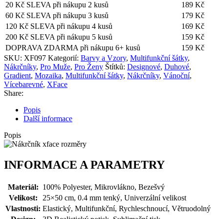
20 Kč SLEVA při nákupu 2 kusů
189
Kč
60 Kč SLEVA při nákupu 3 kusů
179
Kč
120 Kč SLEVA při nákupu 4 kusů
169
Kč
200 Kč SLEVA při nákupu 5 kusů
159
Kč
DOPRAVA ZDARMA při nákupu 6+ kusů
159
Kč
SKU:
XF097
Kategorií:
Barvy a Vzory
,
Multifunkční šátky
,
Nákrčníky
,
Pro Muže
,
Pro Ženy
Štítků:
Designové
,
Duhové
,
Gradient
,
Mozaika
,
Multifunkční šátky
,
Nákrčníky
,
Vánoční
,
Vícebarevné
,
XFace
Share:
Popis
Další informace
Popis
INFORMACE A PARAMETRY
Materiál:
100% Polyester, Mikrovlákno, Bezešvý
Velikost:
25×50 cm, 0.4 mm tenký, Univerzální velikost
Vlastnosti:
Elastický, Multifunkční, Rychleschnoucí, Větruodolný