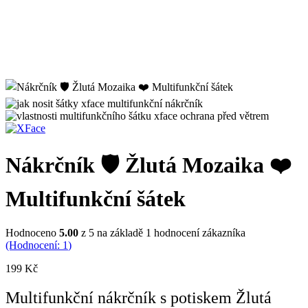
Nákrčník 🛡️ Žlutá Mozaika ❤️
Multifunkční šátek
Hodnoceno
5.00
z 5 na základě
1
hodnocení zákazníka
(Hodnocení:
1
)
199
Kč
Multifunkční nákrčník s potiskem Žlutá