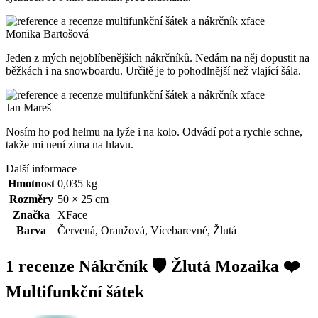
Monika Bartošová
Jeden z mých nejoblíbenějších nákrčníků. Nedám na něj dopustit na
běžkách i na snowboardu. Určitě je to pohodlnější než vlající šála.
Jan Mareš
Nosím ho pod helmu na lyže i na kolo. Odvádí pot a rychle schne,
takže mi není zima na hlavu.
Další informace
Hmotnost
0,035 kg
Rozměry
50 × 25 cm
Značka
XFace
Barva
Červená
,
Oranžová
,
Vícebarevné
,
Žlutá
1 recenze
Nákrčník 🛡️ Žlutá Mozaika ❤️
Multifunkční šátek