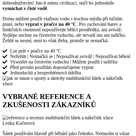
dobrodružstvím! Jste-li mimo civilizaci, stačí ho jednoduše
vymáchat v čisté vodě
.
Doma můžete použít vlažnou vodu s trochou mýdla při ručním
praní, nebo
vyprat v pračce na 40 °C
. Pro zachování barev a
funkčních vlastností nepoužívejte bělící prostředky, ani aviváž.
Nejlépe uschne na čerstvém vzduchu, ale nevadí mu ani sušičko.
Žehlit se nesmí, není to však třeba, protože se nemačká.
Lze prát v pračce na 40 °C
Nežehlit | Nemačká se | Nepoužívat aviváž | Nepoužívat bělení
Vysoušet na čerstvém vzduchu | Můžete použít i sušičku
Před prvním použitím doporučujeme vyprat
Jednoduchá a bezproblémová údržba
VYBRANÉ REFERENCE A
ZKUŠENOSTI ZÁKAZNÍKŮ
Lenka Kučerová
Šátek používám hlavně při běhání jako čelenku. Nemusím si vázat