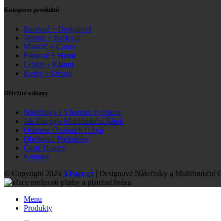
Kategorie produktů
Barevné + Designové
Vesmír + Reflexní
Maskáč + Camo
Filmové + Herní
Lebky + Klauni
Květy + Ovoce
Důležité odkazy
Nákrčníky s Vlastním Potiskem
Jak Funguje Multifunkční Šátek
Ochrana Osobních Údajů
Obchodní Podmínky
Časté Dotazy
Kontakt
© Copyright 2024
XFace.cz
| Designové Nákrčníky a Multifunkční 
Menu
Produkty