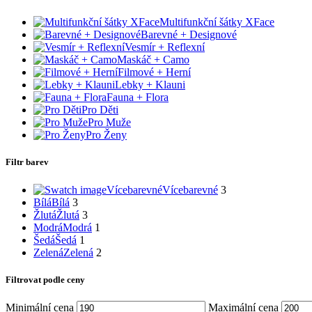
Multifunkční šátky XFace
Barevné + Designové
Vesmír + Reflexní
Maskáč + Camo
Filmové + Herní
Lebky + Klauni
Fauna + Flora
Pro Děti
Pro Muže
Pro Ženy
Filtr barev
Vícebarevné
Vícebarevné
3
Bílá
Bílá
3
Žlutá
Žlutá
3
Modrá
Modrá
1
Šedá
Šedá
1
Zelená
Zelená
2
Filtrovat podle ceny
Minimální cena
Maximální cena