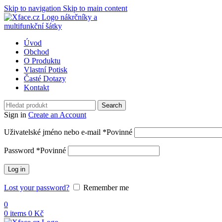
Skip to navigation
Skip to main content
Úvod
Obchod
O Produktu
Vlastní Potisk
Časté Dotazy
Kontakt
Search
Sign in
Create an Account
Uživatelské jméno nebo e-mail
*
Povinné
Password
*
Povinné
Log in
Lost your password?
Remember me
0
0
items
0
Kč