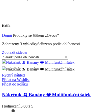
Košík
Domů
Produkty se štítkem „Ovoce“
Zobrazeny 3 výsledky
Seřazeno podle oblíbenosti
Zobrazit sidebar
Rychlý náhled
Přidat na Wishlist
Přidat do košíku
Nákrčník 🍌 Banány ❤️ Multifunkční šátek
Hodnocení
5.00
z 5