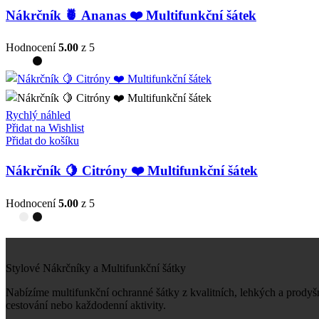
Nákrčník 🍍 Ananas ❤️ Multifunkční šátek
Hodnocení
5.00
z 5
Rychlý náhled
Přidat na Wishlist
Přidat do košíku
Nákrčník 🍋 Citróny ❤️ Multifunkční šátek
Hodnocení
5.00
z 5
Stylové Nákrčníky a Multifunkční šátky
Nabízíme multifunkční ochranné šátky z kvalitních, lehkých a prodyš
cestování nebo každodenní aktivity.