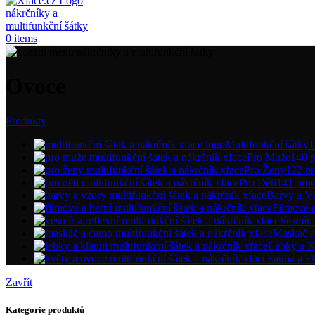
0
items
Ovoce
Produkty
Multifunkční šátky
1
Pro Muže
140 
Pro Ženy
122 p
Pro Děti
141 pro
Barvy a V
Filmové 
Vesmír 
Maskáč 
Lebky a K
Fauna a Fl
Zavřít
Kategorie produktů