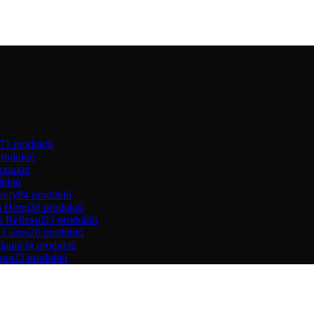
71 produktů
produktů
roduktů
duktů
zory
84 produktů
a Herní
38 produktů
a Reflexní
23 produktů
a Camo
20 produktů
launi
34 produktů
ora
22 produktů