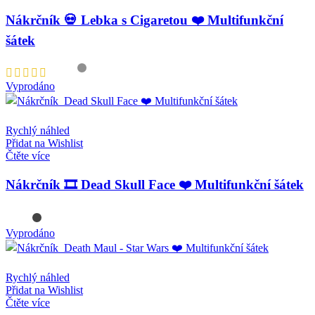
Nákrčník 💀 Lebka s Cigaretou ❤️ Multifunkční
šátek
Vyprodáno
Rychlý náhled
Přidat na Wishlist
Čtěte více
Nákrčník 🎞️ Dead Skull Face ❤️ Multifunkční šátek
Vyprodáno
Rychlý náhled
Přidat na Wishlist
Čtěte více