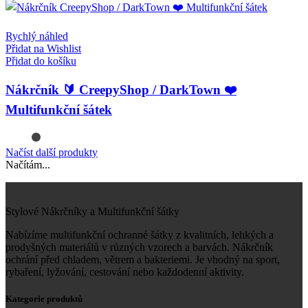
Rychlý náhled
Přidat na Wishlist
Přidat do košíku
Nákrčník 🔰 CreepyShop / DarkTown ❤️
Multifunkční šátek
Načíst další produkty
Načítám...
Stylové Nákrčníky a Multifunkční šátky
Nabízíme multifunkční ochranné šátky z kvalitních, lehkých a
prodyšných materiálů v různých vzorech a barvách. Nákrčník
ochrání před chladem, větrem a bakteriemi. Je vhodný na sport,
rybaření, lyžování, cestování nebo každodenní aktivity.
Kategorie produktů