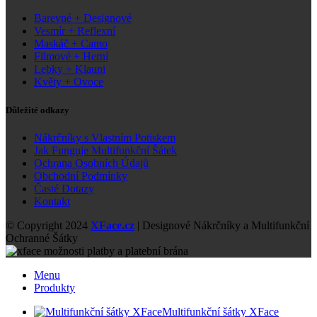
Barevné + Designové
Vesmír + Reflexní
Maskáč + Camo
Filmové + Herní
Lebky + Klauni
Květy + Ovoce
Důležité odkazy
Nákrčníky s Vlastním Potiskem
Jak Funguje Multifunkční Šátek
Ochrana Osobních Údajů
Obchodní Podmínky
Časté Dotazy
Kontakt
© Copyright 2024
XFace.cz
| Designové Nákrčníky a Multifunkční
Ochranné Šátky
Menu
Produkty
Multifunkční šátky XFace