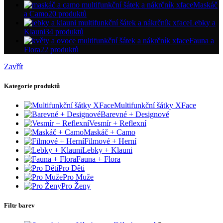
Maskáč
a Camo
20 produktů
Lebky a
Klauni
34 produktů
Fauna a
Flora
22 produktů
Zavřít
Kategorie produktů
Multifunkční šátky XFace
Barevné + Designové
Vesmír + Reflexní
Maskáč + Camo
Filmové + Herní
Lebky + Klauni
Fauna + Flora
Pro Děti
Pro Muže
Pro Ženy
Filtr barev