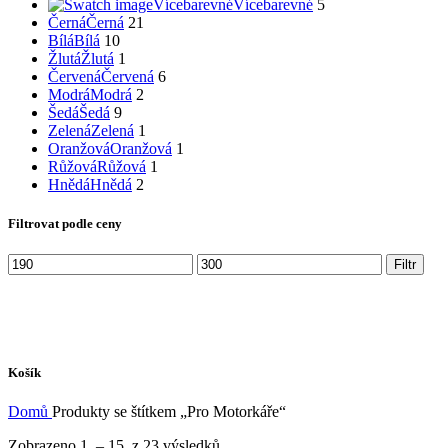
Vícebarevné
Vícebarevné
5
Černá
Černá
21
Bílá
Bílá
10
Žlutá
Žlutá
1
Červená
Červená
6
Modrá
Modrá
2
Šedá
Šedá
9
Zelená
Zelená
1
Oranžová
Oranžová
1
Růžová
Růžová
1
Hnědá
Hnědá
2
Filtrovat podle ceny
Minimální
Maximální
Filtr
cena
cena
Košík
Domů
Produkty se štítkem „Pro Motorkáře“
Seřazeno
Zobrazeno 1. – 15. z 23 výsledků