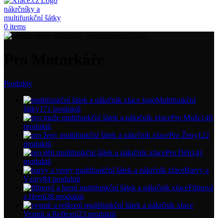
0
items
Pro Motorkáře
Produkty
Multifunkční
šátky
171 produktů
Pro Muže
140
produktů
Pro Ženy
122
produktů
Pro Děti
141
produktů
Barvy a
Vzory
84 produktů
Filmové
a Herní
38 produktů
Vesmír a Reflexní
23 produktů