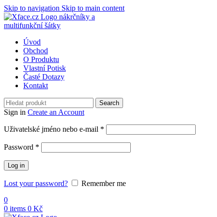
Skip to navigation
Skip to main content
Úvod
Obchod
O Produktu
Vlastní Potisk
Časté Dotazy
Kontakt
Search
Sign in
Create an Account
Povinné
Uživatelské jméno nebo e-mail
*
Povinné
Password
*
Log in
Lost your password?
Remember me
0
0
items
0
Kč