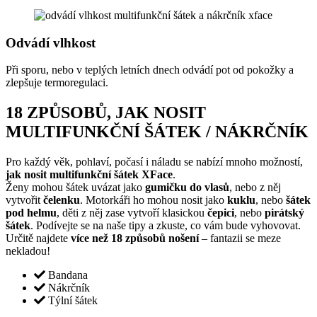
Odvádí vlhkost
Při sporu, nebo v teplých letních dnech odvádí pot od pokožky a
zlepšuje termoregulaci.
18 ZPŮSOBŮ, JAK NOSIT
MULTIFUNKČNÍ ŠÁTEK / NÁKRČNÍK
Pro každý věk, pohlaví, počasí i náladu se nabízí mnoho možností,
jak nosit multifunkční šátek XFace
.
Ženy mohou šátek uvázat jako
gumičku do vlasů
, nebo z něj
vytvořit
čelenku
. Motorkáři ho mohou nosit jako
kuklu
, nebo
šátek
pod helmu
, děti z něj zase vytvoří klasickou
čepici
, nebo
pirátský
šátek
. Podívejte se na naše tipy a zkuste, co vám bude vyhovovat.
Určitě najdete
více než 18 způsobů nošení
– fantazii se meze
nekladou!
Bandana
Nákrčník
Týlní šátek