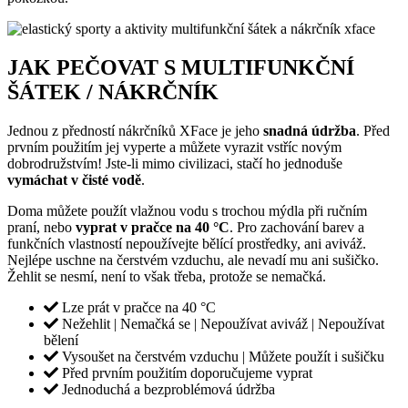
JAK PEČOVAT S MULTIFUNKČNÍ
ŠÁTEK / NÁKRČNÍK
Jednou z předností nákrčníků XFace je jeho
snadná údržba
. Před
prvním použitím jej vyperte a můžete vyrazit vstříc novým
dobrodružstvím! Jste-li mimo civilizaci, stačí ho jednoduše
vymáchat v čisté vodě
.
Doma můžete použít vlažnou vodu s trochou mýdla při ručním
praní, nebo
vyprat v pračce na 40 °C
. Pro zachování barev a
funkčních vlastností nepoužívejte bělící prostředky, ani aviváž.
Nejlépe uschne na čerstvém vzduchu, ale nevadí mu ani sušičko.
Žehlit se nesmí, není to však třeba, protože se nemačká.
Lze prát v pračce na 40 °C
Nežehlit | Nemačká se | Nepoužívat aviváž | Nepoužívat
bělení
Vysoušet na čerstvém vzduchu | Můžete použít i sušičku
Před prvním použitím doporučujeme vyprat
Jednoduchá a bezproblémová údržba