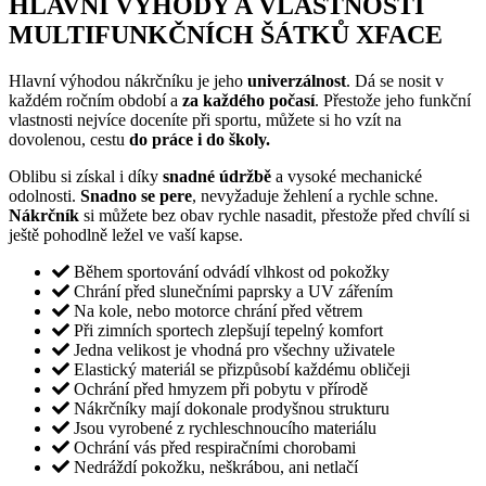
HLAVNÍ VÝHODY A VLASTNOSTI
MULTIFUNKČNÍCH ŠÁTKŮ XFACE
Hlavní výhodou nákrčníku je jeho
univerzálnost
. Dá se nosit v
každém ročním období a
za každého počasí
. Přestože jeho funkční
vlastnosti nejvíce doceníte při sportu, můžete si ho vzít na
dovolenou, cestu
do práce i do školy.
Oblibu si získal i díky
snadné údržbě
a vysoké mechanické
odolnosti.
Snadno se pere
, nevyžaduje žehlení a rychle schne.
Nákrčník
si můžete bez obav rychle nasadit, přestože před chvílí si
ještě pohodlně ležel ve vaší kapse.
Během sportování odvádí vlhkost od pokožky
Chrání před slunečními paprsky a UV zářením
Na kole, nebo motorce chrání před větrem
Při zimních sportech zlepšují tepelný komfort
Jedna velikost je vhodná pro všechny uživatele
Elastický materiál se přizpůsobí každému obličeji
Ochrání před hmyzem při pobytu v přírodě
Nákrčníky mají dokonale prodyšnou strukturu
Jsou vyrobené z rychleschnoucího materiálu
Ochrání vás před respiračními chorobami
Nedráždí pokožku, neškrábou, ani netlačí