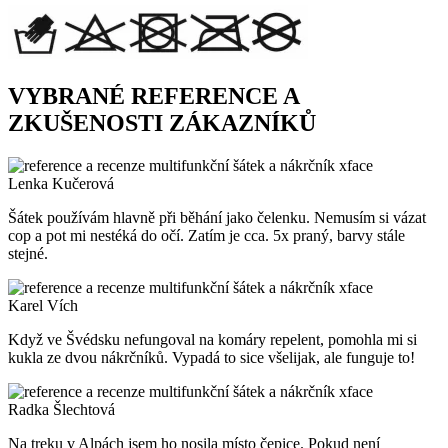
VYBRANÉ REFERENCE A
ZKUŠENOSTI ZÁKAZNÍKŮ
Lenka Kučerová
Šátek používám hlavně při běhání jako čelenku. Nemusím si vázat
cop a pot mi nestéká do očí. Zatím je cca. 5x praný, barvy stále
stejné.
Karel Vích
Když ve Švédsku nefungoval na komáry repelent, pomohla mi si
kukla ze dvou nákrčníků. Vypadá to sice všelijak, ale funguje to!
Radka Šlechtová
Na treku v Alpách jsem ho nosila místo čepice. Pokud není