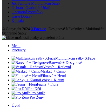
Jak Funguje Multifunkční Šátek
Ochrana Osobních Údajů
Obchodní Podmínky
Časté Dotazy
Kontakt
© Copyright 2024
XFace.cz
| Designové Nákrčníky a Multifunkční
Ochranné Šátky
Menu
Produkty
Multifunkční šátky XFace
Barevné + Designové
Vesmír + Reflexní
Maskáč + Camo
Filmové + Herní
Lebky + Klauni
Fauna + Flora
Pro Děti
Pro Muže
Pro Ženy
Úvod