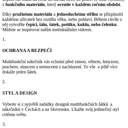
z
funkčního materiálu
, který
oceníte v každém ročním období
.
Díky
pružnému materiálu
a
jednoduchému střihu
se přizpůsobí
každému uživateli bez rozdílu věku, nebo pohlaví. Během chvíle z
něj vytvoříte
čepici, šálu, šátek, potítko, kuklu, nebo čelenku
.
Můžete se inspirovat naším instruktážním videem.
1.
OCHRANA A BEZPEČÍ
Multifunkční nákrčník vás ochrání před zimou, větrem, hmyzem,
prachem, sluncem a nemocemi z nachlazení. To vše a ještě více
dokáže jeden šátek.
2.
STYL A DESIGN
Vyberte si z největší nabídky designů multifunkčních šátků a
nákrčníků v Čechách a na Slovensku. Ukažte svůj jedinečný styl
celému světu.
3.