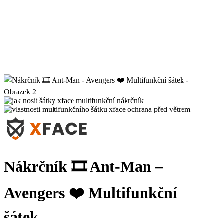
Nákrčník 🎞️ Ant-Man –
Avengers ❤️ Multifunkční
šátek