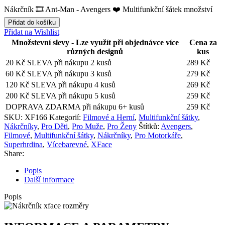
Nákrčník 🎞️ Ant-Man - Avengers ❤️ Multifunkční šátek množství
Přidat do košíku
Přidat na Wishlist
Množstevní slevy - Lze využít při objednávce více
Cena za
různých designů
kus
20 Kč SLEVA při nákupu 2 kusů
289
Kč
60 Kč SLEVA při nákupu 3 kusů
279
Kč
120 Kč SLEVA při nákupu 4 kusů
269
Kč
200 Kč SLEVA při nákupu 5 kusů
259
Kč
DOPRAVA ZDARMA při nákupu 6+ kusů
259
Kč
SKU:
XF166
Kategorií:
Filmové a Herní
,
Multifunkční šátky
,
Nákrčníky
,
Pro Děti
,
Pro Muže
,
Pro Ženy
Štítků:
Avengers
,
Filmové
,
Multifunkční šátky
,
Nákrčníky
,
Pro Motorkáře
,
Superhrdina
,
Vícebarevné
,
XFace
Share:
Popis
Další informace
Popis