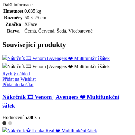
Další informace
Hmotnost
0,035 kg
Rozměry
50 × 25 cm
Značka
XFace
Barva
Černá
,
Červená
,
Šedá
,
Vícebarevné
Související produkty
Rychlý náhled
Přidat na Wishlist
Přidat do košíku
Nákrčník 🎞️ Venom | Avengers ❤️ Multifunkční
šátek
Hodnocení
5.00
z 5