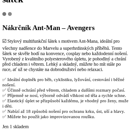
Nákrčník Ant-Man – Avengers
☑️ Stylový multifunkční šátek s motivem Ant-Mana, ideální pro
všechny nadšence do Marvelu a superhrdinských příběhů. Tento
šátek se skvěle hodí na konvence, cosplay nebo každodenní nošení.
Vyrobený z kvalitního polyesterového úpletu, je pohodlný a chrání
před chladem i větrem. Lehký a skladný, můžete ho mít stále po
ruce, ať už se chystáte na dobrodružství nebo relaxaci.
✅ Ideální doplněk pro běh, cyklistiku, lyžování, cestování i běžné
nošení.
✅ Účinně ochrání před větrem, chladem a dalšími rozmary počasí.
✅ Příjemně se nosí, výborně odvádí vlhkost od těla a rychle schne.
✅ Elastický úplet se přizpůsobí každému, je vhodný pro ženy, muže
i děti.
✅ Nabízí až 18 způsobů nošení pro ochranu krku, úst, uší a hlavy.
✅ Můžete ho použít jako improvizovanou roušku.
Jen 1 skladem