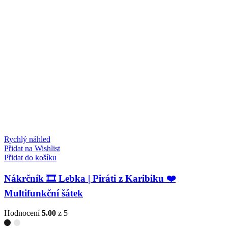
Rychlý náhled
Přidat na Wishlist
Přidat do košíku
Nákrčník 🎞️ Lebka | Piráti z Karibiku ❤️
Multifunkční šátek
Hodnocení
5.00
z 5