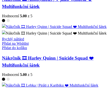
Multifunkční šátek
Hodnocení
5.00
z 5
Rychlý náhled
Přidat na Wishlist
Přidat do košíku
Nákrčník 🎞️ Harley Quinn | Suicide Squad ❤️
Multifunkční šátek
Hodnocení
5.00
z 5