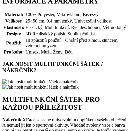
INFORMACE A PARAMETRY
Materiál:
100% Polyester, Mikrovlákno, Bezešvý
Velikost:
25×50 cm, 0.4 mm tenký, Univerzální velikost
Vlastnosti:
Elastický, Multifunkční, Rychleschnoucí, Větruodolný
Design:
3D Realistický potisk, Sublimační tisk
18 způsobů použití – Chrání před zimou, sluncem,
Použití:
větrem i hmyzem
Pro koho:
Unisex, Muži, Ženy, Děti
JAK NOSIT MULTIFUNKČNÍ ŠÁTEK /
NÁKRČNÍK?
MULTIFUNKČNÍ ŠÁTEK PRO
KAŽDOU PŘÍLEŽITOST
Nákrčník XFace
se stane univerzálním doplňkem vašeho oblečení.
A nemusí jít jen o sportovní aktivity. Vhodně zvolený vzor a barva
doplní váš outfit na cestě do města, nebo do práce. Je totiž vyrobený