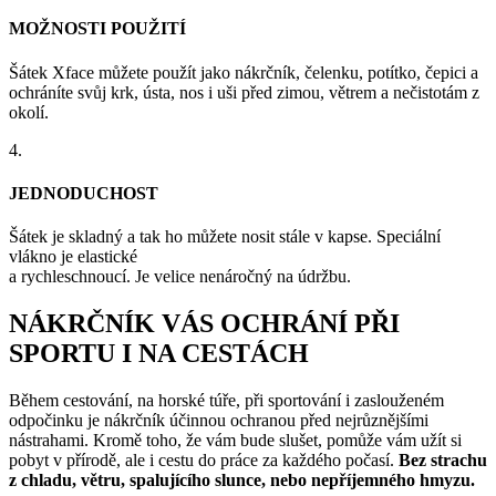
MOŽNOSTI POUŽITÍ
Šátek Xface můžete použít jako nákrčník, čelenku, potítko, čepici a
ochráníte svůj krk, ústa, nos i uši před zimou, větrem a nečistotám z
okolí.
4.
JEDNODUCHOST
Šátek je skladný a tak ho můžete nosit stále v kapse. Speciální
vlákno je elastické
a rychleschnoucí. Je velice nenáročný na údržbu.
NÁKRČNÍK VÁS OCHRÁNÍ PŘI
SPORTU I NA CESTÁCH
Během cestování, na horské túře, při sportování i zaslouženém
odpočinku je nákrčník účinnou ochranou před nejrůznějšími
nástrahami. Kromě toho, že vám bude slušet, pomůže vám užít si
pobyt v přírodě, ale i cestu do práce za každého počasí.
Bez strachu
z chladu, větru, spalujícího slunce, nebo nepříjemného hmyzu.