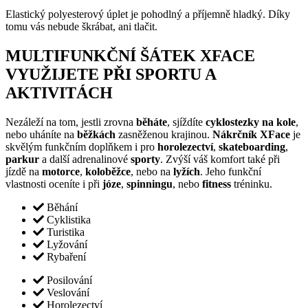
Elastický polyesterový úplet je pohodlný a příjemně hladký. Díky
tomu vás nebude škrábat, ani tlačit.
MULTIFUNKČNÍ ŠÁTEK XFACE
VYUŽIJETE PŘI SPORTU A
AKTIVITÁCH
Nezáleží na tom, jestli zrovna
běháte
, sjíždíte
cyklostezky na kole
,
nebo uháníte na
běžkách
zasněženou krajinou.
Nákrčník XFace
je
skvělým funkčním doplňkem i pro
horolezectví
,
skateboarding
,
parkur
a další adrenalinové
sporty
. Zvýší váš komfort také při
jízdě na
motorce
,
koloběžce
, nebo na
lyžích
. Jeho funkční
vlastnosti oceníte i při
józe
,
spinningu
, nebo
fitness
tréninku.
Běhání
Cyklistika
Turistika
Lyžování
Rybaření
Posilování
Veslování
Horolezectví