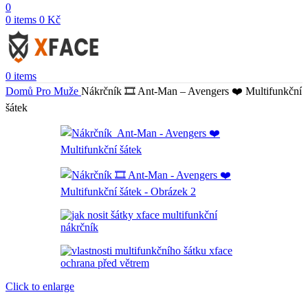
0
0
items
0
Kč
0
items
Domů
Pro Muže
Nákrčník 🎞️ Ant-Man – Avengers ❤️ Multifunkční
šátek
Click to enlarge