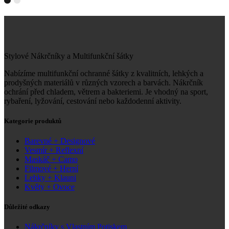
Stylové Nákrčníky a Multifunkční šátky
Nabízíme multifunkční ochranné šátky z kvalitních, lehkých a
prodyšných materiálů v různých vzorech a barvách. Nákrčník
ochrání před chladem, větrem a bakteriemi. Je vhodný na sport,
rybaření, lyžování, cestování nebo každodenní aktivity.
Kategorie produktů
Barevné + Designové
Vesmír + Reflexní
Maskáč + Camo
Filmové + Herní
Lebky + Klauni
Květy + Ovoce
Důležité odkazy
Nákrčníky s Vlastním Potiskem